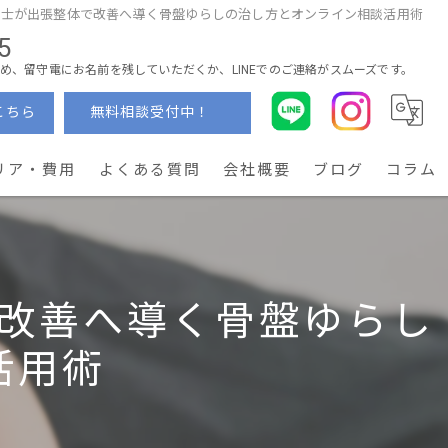
法士が出張整体で改善へ導く骨盤ゆらしの治し方とオンライン相談活用術
5
め、留守電にお名前を残していただくか、LINEでのご連絡がスムーズです。
こちら
無料相談受付中！
リア・費用
よくある質問
会社概要
ブログ
コラム
改善へ導く骨盤ゆらし
活用術