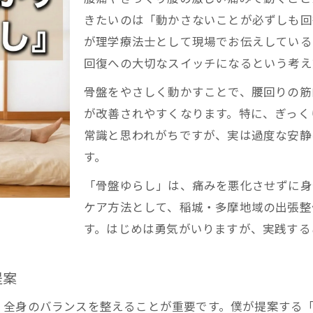
腰痛持ちの方でも安心な自宅セルフケア術
きたいのは「動かさないことが必ずしも回
ぎっくり腰の再発防止に役立つ実践アドバイス
が理学療法士として現場でお伝えしている
仰向けでできる骨盤ゆらしの具体的なコツ
回復への大切なスイッチになるという考え
腰痛時におすすめ仰向け骨盤ゆらしの手順
骨盤をやさしく動かすことで、腰回りの筋
膝を立てて骨盤を数ミリ揺らす動作のポイント
が改善されやすくなります。特に、ぎっく
腰痛改善へ布団の上で安全にできる骨盤ゆらし
常識と思われがちですが、実は過度な安静
理学療法士直伝骨盤ゆらしで腰痛を軽減する方法
す。
ぎっくり腰対応の骨盤ゆらし実践ステップ
「骨盤ゆらし」は、痛みを悪化させずに身
💡 リラスポの出張整体（オンライン対応可）について
ケア方法として、稲城・多摩地域の出張整
呼吸と連動した腰痛緩和の動きを徹底解説
す。はじめは勇気がいりますが、実践する
腰痛緩和のための呼吸と動作の連動法
呼吸を意識しながら骨盤ゆらしを行う大切さ
提案
腰痛対策に効果的な呼吸リズムの使い方
、全身のバランスを整えることが重要です。僕が提案する