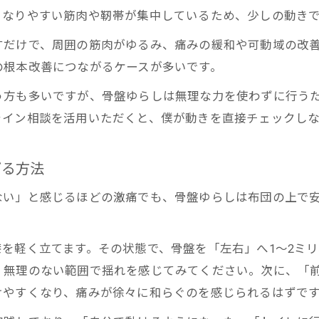
ぎっくり腰時の正しい呼吸と骨盤の動き
となりやすい筋肉や靭帯が集中しているため、少しの動き
理学療法士が解説する腰痛と呼吸の関係
すだけで、周囲の筋肉がゆるみ、痛みの緩和や可動域の改
現場の声から学ぶ出張整体での腰痛改善体験
の根本改善につながるケースが多いです。
腰痛に悩む方の出張整体改善エピソード
う方も多いですが、骨盤ゆらしは無理な力を使わずに行う
ぎっくり腰の方が動けた現場の実際の声
ライン相談を活用いただくと、僕が動きを直接チェックし
理学療法士が伝える腰痛回復の出張整体体験
骨盤ゆらしでトイレに行けた喜びの瞬間
げる方法
腰痛改善事例から学ぶセルフケアの重要性
ない」と感じるほどの激痛でも、骨盤ゆらしは布団の上で
生理周期も安心できる理学療法士の配慮と工夫
生理周期でも安心な腰痛への専門的アプローチ
を軽く立てます。その状態で、骨盤を「左右」へ1〜2ミ
腰痛とホルモンバランスに理学療法士が配慮
、無理のない範囲で揺れを感じてみてください。次に、「
女性の腰痛に対応する安全な整体サポート
けやすくなり、痛みが徐々に和らぐのを感じられるはずで
生理中に腰痛整体は受けられるかの解説