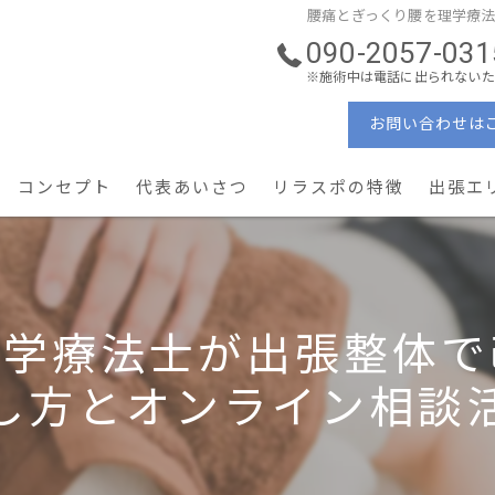
腰痛とぎっくり腰を理学療
090-2057-031
※施術中は電話に出られないた
お問い合わせは
コンセプト
代表あいさつ
リラスポの特徴
出張エ
ーソナルケア
理学療法士
ン・コンディショニング
ぎっくり腰・重症腰痛
理学療法士が出張整体で
産後ケア × 美容姿勢
し方とオンライン相談
予防・メンテナンス
地域密着