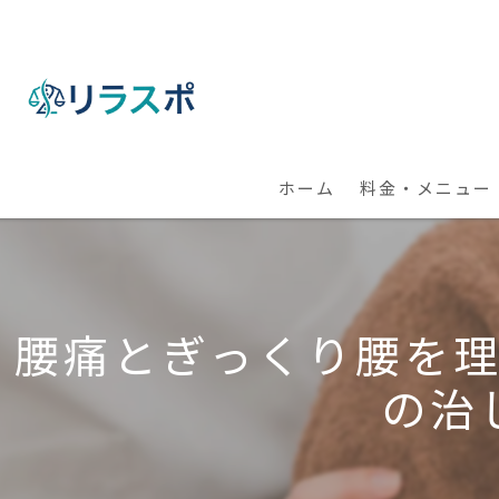
ホーム
料金・メニュー
【出張】整体・パ
【全国】オンライ
腰痛とぎっくり腰を
の治