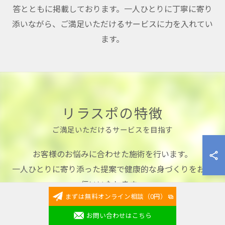
答とともに掲載しております。一人ひとりに丁寧に寄り
添いながら、ご満足いただけるサービスに力を入れてい
ます。
リラスポの特徴
ご満足いただけるサービスを目指す
お客様のお悩みに合わせた施術を行います。
一人ひとりに寄り添った提案で健康的な身づくりをお手
伝いいたします。
まずは無料オンライン相談（0円）
稲城市を中心に、多摩市や川崎市麻生区等の周辺エリア
も含めて出張整体のサービスを展開しております。
お問い合わせはこちら