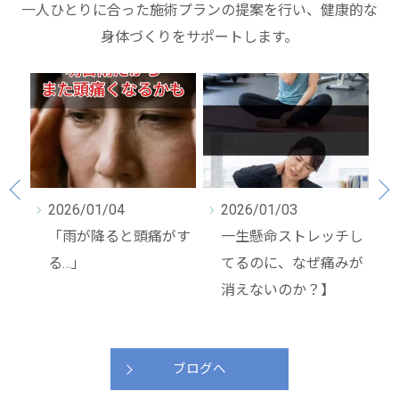
一人ひとりに合った施術プランの提案を行い、健康的な
身体づくりをサポートします。
2026/01/03
2026/01/02
がす
一生懸命ストレッチし
お正月2日目。
てるのに、なぜ痛みが
消えないのか？】
ブログへ