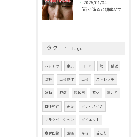
2026/01/04
「雨が降ると頭痛がする…」
タグ
Tags
おすすめ
東京
口コミ
院
稲城
姿勢
出張整体
出張
ストレッチ
運動
腰痛
稲城市
整体
肩こり
自律神経
歪み
ボディメイク
リラクゼーション
ダイエット
疲労回復
頭痛
産後
首こり