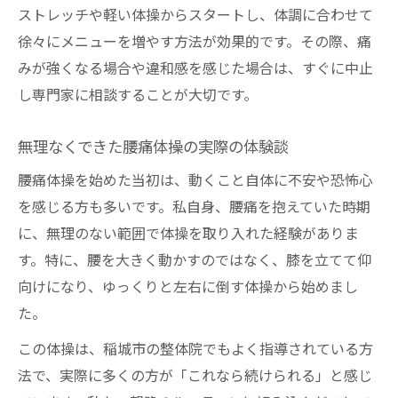
実際に試された腰痛体操の感想と反応
ストレッチや軽い体操からスタートし、体調に合わせて
現場で寄せられた腰痛体操の工夫ポイント
徐々にメニューを増やす方法が効果的です。その際、痛
痛み悪化を防ぐ体操選びのポイントを解説
みが強くなる場合や違和感を感じた場合は、すぐに中止
腰痛を悪化させない体操選びの体験談から
し専門家に相談することが大切です。
学ぶ
無理なくできた腰痛体操の実際の体験談
整体目線で考える腰痛体操のリスク回避法
腰痛体操を始めた当初は、動くこと自体に不安や恐怖心
腰痛が心配なときの体操選びと私の実感
を感じる方も多いです。私自身、腰痛を抱えていた時期
痛みを増やさない腰痛体操の注意点と体験
に、無理のない範囲で体操を取り入れた経験がありま
談
す。特に、腰を大きく動かすのではなく、膝を立てて仰
腰痛時の体操で気をつけたポイントの紹介
向けになり、ゆっくりと左右に倒す体操から始めまし
腰痛体操と整体的視点からみた安心のコツ
た。
腰痛体操に安心して取り組むための工夫と
この体操は、稲城市の整体院でもよく指導されている方
体験
法で、実際に多くの方が「これなら続けられる」と感じ
整体的視点で考える腰痛体操の続け方のコ