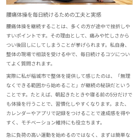
腰痛対策に私が実践したストレッチ体験談
腰痛体操を毎日続けるための工夫と実感
腰痛時に実践したストレッチの感想と変化
腰痛体操を継続することは、多くの方が途中で挫折しや
腰痛に優しいストレッチを試した体験談紹
すいポイントです。その理由として、痛みや忙しさから
介
つい後回しにしてしまうことが挙げられます。私自身、
実際に続けて分かった腰痛ストレッチの注
整体の現場で相談を受ける中で、毎日続けるコツについ
意
てよく質問されます。
腰痛対策で試した自宅ストレッチのコツ
実際に私が稲城市で整体を提供して感じたのは、「無理
腰痛体操として役立ったストレッチの工夫
なくできる範囲から始めること」が継続の秘訣だという
例
ことです。たとえば、朝起きたときや寝る前の5分だけで
稲城市の現場で寄せられた腰痛の声と工夫例
も体操を行うことで、習慣化しやすくなります。また、
腰痛の相談でよく聞く体操の工夫と実例
カレンダーやアプリで記録をつけることで達成感を得や
整体現場で感じる腰痛体操の悩みとヒント
すく、モチベーション維持にも役立ちます。
腰痛体操の工夫を共有した現場の体験談
急に負荷の高い運動を始めるのではなく、まずは簡単な