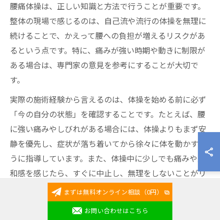
腰痛体操は、正しい知識と方法で行うことが重要です。
整体の現場で感じるのは、自己流や流行の体操を無理に
続けることで、かえって腰への負担が増えるリスクがあ
るという点です。特に、痛みが強い時期や動きに制限が
ある場合は、専門家の意見を参考にすることが大切で
す。
実際の施術経験から言えるのは、体操を始める前に必ず
「今の自分の状態」を確認することです。たとえば、腰
に強い痛みやしびれがある場合には、体操よりもまず安
静を優先し、症状が落ち着いてから徐々に体を動かすよ
うに指導しています。また、体操中に少しでも痛みや違
和感を感じたら、すぐに中止し、無理をしないことがリ
スク回避につながります。
まずは無料オンライン相談（0円）
腰痛体操は、稲城市の整体院でも多くの方が取り組んで
お問い合わせはこちら