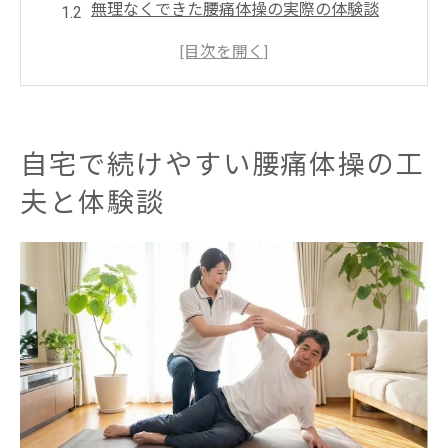
無理なくできた腰痛体操の実際の体験談
腰痛改善で役立った自宅体操のポイント
腰痛体操を始める際の不安と向き合い方
体験談から学ぶ腰痛に優しい体操習慣の作
り方
自宅で続けやすい腰痛体操の工
整体師が感じた腰痛体操で意識したい点
夫と体験談
腰痛体操で私が大切にしている注意ポイン
ト
整体の現場で感じた腰痛体操の安全な進め
方
腰痛への配慮を忘れない体操選びの心構え
腰痛体操で避けたい動きと実体験による発
見
体験談から考える腰痛体操のリスク回避法