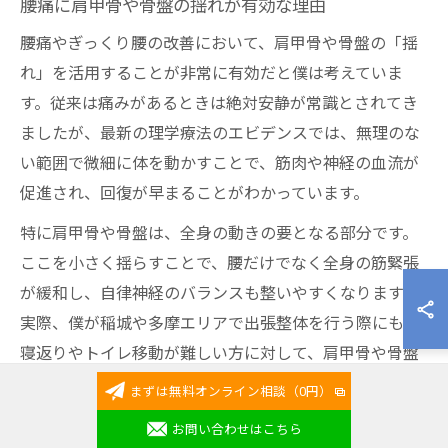
腰痛に肩甲骨や骨盤の揺れが有効な理由
腰痛やぎっくり腰の改善において、肩甲骨や骨盤の「揺
れ」を活用することが非常に有効だと僕は考えていま
す。従来は痛みがあるときは絶対安静が常識とされてき
ましたが、最新の理学療法のエビデンスでは、無理のな
い範囲で微細に体を動かすことで、筋肉や神経の血流が
促進され、回復が早まることがわかっています。
特に肩甲骨や骨盤は、全身の動きの要となる部分です。
ここを小さく揺らすことで、腰だけでなく全身の筋緊張
が緩和し、自律神経のバランスも整いやすくなります。
実際、僕が稲城や多摩エリアで出張整体を行う際にも、
寝返りやトイレ移動が難しい方に対して、肩甲骨や骨盤
を軽く揺らす介助を行うだけで、痛みの軽減や可動域の
まずは無料オンライン相談（0円）
回復が見られるケースが多いです。
お問い合わせはこちら