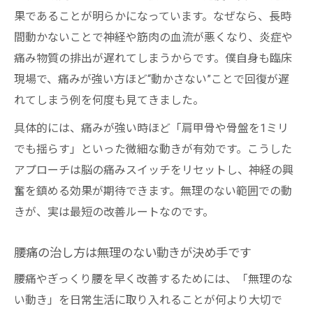
果であることが明らかになっています。なぜなら、長時
無理せず動くことで神経機能を守る方法
間動かないことで神経や筋肉の血流が悪くなり、炎症や
▼ 「一生動けない」と絶望する前に僕が稲城・
痛み物質の排出が遅れてしまうからです。僕自身も臨床
多摩の現場で伝えている、最短で動ける体を取
現場で、痛みが強い方ほど“動かさない”ことで回復が遅
り戻すための「第一歩」を踏み出してください
れてしまう例を何度も見てきました。
具体的には、痛みが強い時ほど「肩甲骨や骨盤を1ミリ
でも揺らす」といった微細な動きが有効です。こうした
アプローチは脳の痛みスイッチをリセットし、神経の興
奮を鎮める効果が期待できます。無理のない範囲での動
きが、実は最短の改善ルートなのです。
腰痛の治し方は無理のない動きが決め手です
腰痛やぎっくり腰を早く改善するためには、「無理のな
い動き」を日常生活に取り入れることが何より大切で