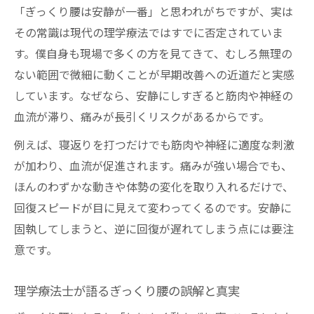
「ぎっくり腰は安静が一番」と思われがちですが、実は
腰痛に固まるより微細な動きが必要な理由
その常識は現代の理学療法ではすでに否定されていま
ぎっくり腰は体を小さく動かすと楽になる
す。僕自身も現場で多くの方を見てきて、むしろ無理の
理学療法士が伝える腰痛回復の新常識
ない範囲で微細に動くことが早期改善への近道だと実感
腰痛の改善には血流促進が重要です
しています。なぜなら、安静にしすぎると筋肉や神経の
無理なく動くことで腰痛リスクを減らす方
血流が滞り、痛みが長引くリスクがあるからです。
法
例えば、寝返りを打つだけでも筋肉や神経に適度な刺激
💡 リラスポの出張整体（オンライン対応可）に
が加わり、血流が促進されます。痛みが強い場合でも、
ついて
ほんのわずかな動きや体勢の変化を取り入れるだけで、
ぎっくり腰に悩む方こそ知ってほしい動き方
回復スピードが目に見えて変わってくるのです。安静に
腰痛を悪化させない正しい動き方のコツ
固執してしまうと、逆に回復が遅れてしまう点には要注
意です。
痛みがあってもできる腰痛対策の微細運動
ぎっくり腰改善に役立つ動きの実践方法
理学療法士が語るぎっくり腰の誤解と真実
女性も安心できる腰痛セルフケアの工夫