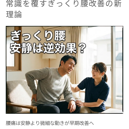
常識を覆すぎっくり腰改善の新
古い腰痛常識を覆す本質的な改善アプロー
理論
チ
▼ 安静にしているだけでは血流は戻りません1
ミリの揺れが回復のスイッチを入れる「僕の理
論」を、今すぐ形にしましょう
稲城や多摩の生活困りごとへ出張整体で寄り添
う
腰痛で困った日常動作を出張整体が解決
理学療法士が自宅で腰痛ケアをサポート
トイレ移動や寝返りも腰痛現場で即対応
ぎっくり腰の生活困難を現場で実感サポー
ト
女性の腰痛も出張整体で無理なく安心改善
腰痛は安静より微細な動きが早期改善へ
腰痛は安静よりも微細な動きが回復の鍵です