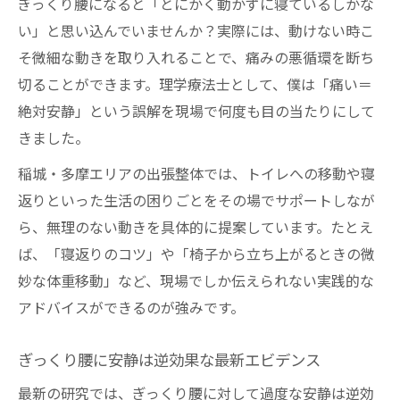
ぎっくり腰になると「とにかく動かずに寝ているしかな
腰痛を繰り返さないための動作改善ポイン
い」と思い込んでいませんか？実際には、動けない時こ
ト
そ微細な動きを取り入れることで、痛みの悪循環を断ち
肩甲骨や骨盤周りを揺らす最新アプローチとは
切ることができます。理学療法士として、僕は「痛い＝
腰痛に肩甲骨や骨盤の揺れが有効な理由
絶対安静」という誤解を現場で何度も目の当たりにして
脳への痛みスイッチを切る体の動かし方
きました。
理学療法士が実践する腰痛改善の揺らし技
稲城・多摩エリアの出張整体では、トイレへの移動や寝
法
返りといった生活の困りごとをその場でサポートしなが
ぎっくり腰にも効く骨格調整アプローチ例
ら、無理のない動きを具体的に提案しています。たとえ
腰痛の回復を促す新しいセルフケア習慣
ば、「寝返りのコツ」や「椅子から立ち上がるときの微
固まるより動くことで神経の血流を高める理由
妙な体重移動」など、現場でしか伝えられない実践的な
アドバイスができるのが強みです。
腰痛時の微細な動きが血流改善のカギです
神経の血流促進が腰痛予防になる仕組み
ぎっくり腰に安静は逆効果な最新エビデンス
痛みで動かないと腰痛が長引く理由を解説
最新の研究では、ぎっくり腰に対して過度な安静は逆効
理学療法士がすすめる腰痛回復ルーティン