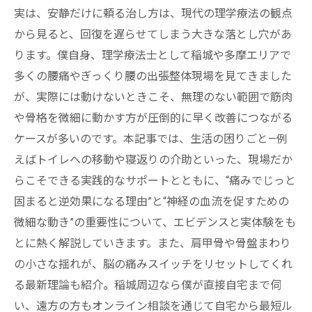
実は、安静だけに頼る治し方は、現代の理学療法の観点
から見ると、回復を遅らせてしまう大きな落とし穴があ
ります。僕自身、理学療法士として稲城や多摩エリアで
多くの腰痛やぎっくり腰の出張整体現場を見てきました
が、実際には動けないときこそ、無理のない範囲で筋肉
や骨格を微細に動かす方が圧倒的に早く改善につながる
ケースが多いのです。本記事では、生活の困りごと—例
えばトイレへの移動や寝返りの介助といった、現場だか
らこそできる実践的なサポートとともに、“痛みでじっと
固まると逆効果になる理由”と“神経の血流を促すための
微細な動き”の重要性について、エビデンスと実体験をも
とに熱く解説していきます。また、肩甲骨や骨盤まわり
の小さな揺れが、脳の痛みスイッチをリセットしてくれ
る最新理論も紹介。稲城周辺なら僕が直接自宅まで伺
い、遠方の方もオンライン相談を通じて自宅から最短ル