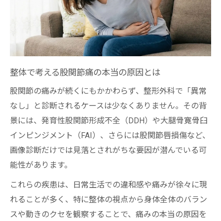
整体相談で明らかになる可能性も
自己流ストレッチが悪化要因となる危険性に迫
る
整体が警告する危険な自己流ストレッチ
整体で考える股関節痛の本当の原因とは
股関節痛にやってはいけない動作とは
股関節の痛みが続くにもかかわらず、整形外科で「異常
無理なストレッチが悪化を招く理由
なし」と診断されるケースは少なくありません。その背
整体で学ぶ安全なセルフケアの方法
景には、発育性股関節形成不全（DDH）や大腿骨寛骨臼
自己判断せず整体に相談する重要性
インピンジメント（FAI）、さらには股関節唇損傷など、
整形外科で異常なしと言われた際の次の一手
画像診断だけでは見落とされがちな要因が潜んでいる可
整体で見直す股関節痛の隠れた要因
能性があります。
異常なしでも整体相談がすすめられる理由
これらの疾患は、日常生活での違和感や痛みが徐々に現
DDHやFAIの見逃しリスクを整体で確認
れることが多く、特に整体の視点から身体全体のバラン
整体院選びで重視すべき口コミと実績
スや動きのクセを観察することで、痛みの本当の原因を