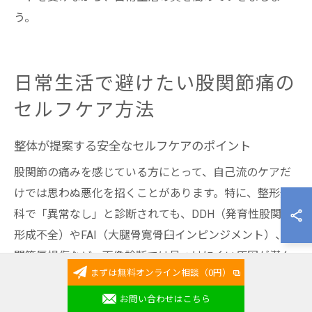
う。
日常生活で避けたい股関節痛の
セルフケア方法
整体が提案する安全なセルフケアのポイント
股関節の痛みを感じている方にとって、自己流のケアだ
けでは思わぬ悪化を招くことがあります。特に、整形外
科で「異常なし」と診断されても、DDH（発育性股関節
形成不全）やFAI（大腿骨寛骨臼インピンジメント）、股
関節唇損傷など、画像診断では見つけにくい原因が潜ん
まずは無料オンライン相談（0円）
でいる可能性があるため注意が必要です。
お問い合わせはこちら
整体では、無理な運動やストレッチを避け、身体の状態