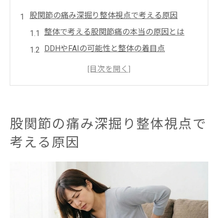
股関節の痛み深掘り整体視点で考える原因
整体で考える股関節痛の本当の原因とは
DDHやFAIの可能性と整体の着目点
見逃されがちな股関節唇損傷とは何か
整形外科で異常なしでも整体で相談を
整体で分かる股関節の痛みのサイン
💡 リラスポの出張整体（オンライン対応可）に
股関節の痛み深掘り整体視点で
ついて
考える原因
見逃されがちなDDHやFAIも可能性に整体が注目
整体視点で知るDDHやFAIのリスク
股関節唇損傷の可能性を整体で探る
異常なし診断後も整体で再確認を
整体で分かる見落としがちな症状