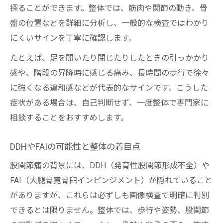
整体で安心できる説明とサポート体制
探ることができます。整体では、筋肉や関節の動き、骨
日常生活で避けたい股関節痛のセルフケア方法
盤の位置などを詳細に分析し、一般的な検査ではわかり
にくいサインを丁寧に確認します。
整体が提案する安全なセルフケアのポイン
ト
たとえば、足を開いたり閉じたりしたときの引っかかり
股関節痛で避けるべき日常動作とは
感や、階段の昇降時に感じる痛み、長時間の歩行で徐々
に強くなる違和感などが代表的なサインです。こうした
自己流より整体の指導が安心な理由
症状がある場合は、自己判断せず、一度整体で専門家に
無理なストレッチを避ける整体的対策
相談することをおすすめします。
整体院で教わる正しいセルフケア法
川崎市麻生区で安心して整体相談できる秘訣
DDHやFAIの可能性と整体の着目点
整体院選びで重視すべき評価と口コミ
股関節痛の背景には、DDH（発育性股関節形成不全）や
新百合ヶ丘周辺の整体院の選び方ガイド
FAI（大腿骨寛骨臼インピンジメント）が隠れていること
整体相談前に確認したいポイントまとめ
がありますが、これらは必ずしも画像検査で明確に判別
整体で受けられる丁寧なカウンセリング
できるとは限りません。整体では、歩行や姿勢、股関節