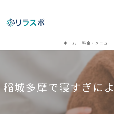
ホーム
料金・メニュー
【出張】整体・パ
【全国】オンライ
稲城多摩で寝すぎに