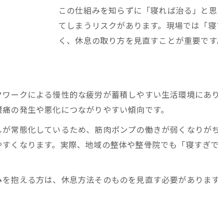
腰痛悪化を防ぐ週末の過ごし方の工夫
この仕組みを知らずに「寝れば治る」と思
静脈うっ滞が引き起こす腰痛とはどのようなものか
てしまうリスクがあります。現場では「寝
静脈うっ滞と腰痛の因果関係を解説
く、休息の取り方を見直すことが重要です
腰部血流停滞が痛みを招くメカニズム
静脈うっ滞による腰のむくみと腰痛の特徴
動かない生活が腰痛を悪化させる理由
クワークによる慢性的な疲労が蓄積しやすい生活環境にあ
寝過ぎ腰痛の裏にある静脈うっ滞の実態
腰痛の発生や悪化につながりやすい傾向です。
腰が固いのはむくみ？隠れた腰痛原因に迫る
しが常態化しているため、筋肉ポンプの働きが弱くなりが
腰痛の正体はむくみか筋肉の硬さか検証
やすくなります。実際、地域の整体や整骨院でも「寝すぎ
むくみが原因の腰痛を見極める方法
静脈うっ滞による腰のパンパン感を解説
みを抱える方は、休息方法そのものを見直す必要がありま
稲城多摩の腰痛に多い隠れた原因とは
寝すぎによる腰痛の症状の特徴と対処法