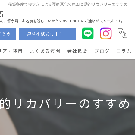
稲城多摩で寝すぎによる腰痛悪化の原因と動的リカバリーのすすめ
5
め、留守電にお名前を残していただくか、LINEでのご連絡がスムーズです。
こちら
無料相談受付中！
リア・費用
よくある質問
会社概要
ブログ
コラム
的リカバリーのすすめ