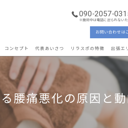
090-2057-031
※施術中は電話に出られないた
お問い合わせは
コンセプト
代表あいさつ
リラスポの特徴
出張エ
ーソナルケア
理学療法士
ン・コンディショニング
ぎっくり腰・重症腰痛
よる腰痛悪化の原因と動
産後ケア × 美容姿勢
予防・メンテナンス
地域密着