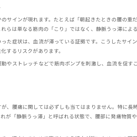
マッサージより動的リカバリーが必要なわけ
ト
腰痛改善に動的リカバリーが効果的な理由
かのサインが現れます。たとえば「朝起きたときの腰の重
マッサージと動的ケアの違いを徹底比較
これらは単なる筋肉の「こり」ではなく、静脈うっ滞によ
筋肉ポンプ活性化で腰痛を根本改善へ
いった症状は、血流が滞っている証拠です。こうしたサイ
腰痛ケアで避けたい静的な対処法の落とし穴
性化するリスクがあります。
動的リカバリーのメリットと実践ポイント
運動やストレッチなどで筋肉ポンプを刺激し、血流を促す
すが、腰痛に関しては必ずしも当てはまりません。特に長
これが「静脈うっ滞」と呼ばれる状態で、腰部に発痛物質