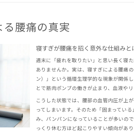
睡眠と腰痛の関係を専門家が徹底解説
寝すぎによる腰痛対策の基本知識
なぜ寝過ぎると腰が重くなるのか徹底解説
よる腰痛の真実
寝過ぎで腰痛が起こる生理学的理由
長時間睡眠と腰痛発症の因果関係に注目
寝すぎが腰痛を招く意外な仕組みと
筋肉ポンプ停止が腰痛を引き起こす仕組み
週末に「疲れを取りたい」と思い長く寝た
腰が重いと感じる人の共通点を解説
ありませんか。実は、寝すぎによる腰痛の
稲城多摩エリアで多い寝過ぎ腰痛の特徴
ン）」という循環生理学的な現象が関係し
週末の寝だめで腰痛が悪化する理由を探る
とで筋肉ポンプの働きが止まり、血液やリ
週末寝だめが腰痛を悪化させる科学的根拠
こうした状態では、腰部の血管内圧が上が
腰痛持ちが陥りやすい寝すぎ習慣の罠
ってしまいます。そのため「固まっている
寝だめと腰部の血流障害の関連性を解説
み、パンパンになっていることが多いので
寝すぎによる静脈うっ滞のリスクを考察
っくり休む方ほど起こりやすい傾向があり