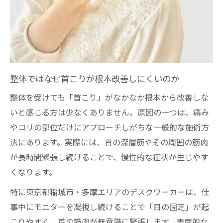
理由
眼精疲労が整体で改善しやすい身体のメカ
ニズム
多摩・稲城の整体院が眼精疲労対策に強い
ワケ
整体ではなぜ首こりが根本改善しにくいのか
整体で頭痛や首の違和感も同時にケアでき
る理由
整体を受けても「首こり」がなかなか根本から改善しな
いと感じる方は少なくありません。原因の一つは、痛み
仕事帰りに通いやすい整体院の選び方ポイ
やコリの部位だけにアプローチしがちな一般的な施術方
ント
法にあります。実際には、首の深層筋やその周囲の筋肉
仕事終わりに悩む首こりと眼精疲労の真因を探
が長時間緊張し続けることで、慢性的な症状が生じやす
る
くなります。
整体師が明かす仕事終わりの首こりの真の
原因
特に東京都稲城市・多摩エリアのデスクワーカーは、仕
事中にモニターを凝視し続けることで「目の固定」が起
眼精疲労と首こりが連動する体の仕組みに
こりやすく、首の筋肉が無意識に緊張します。表面的な