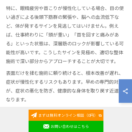
特に、眼精疲労や首こりが慢性化している場合、目の使
い過ぎによる後頭下筋群の緊張や、脳への血流低下な
ど、体が発するサインを見逃してはいけません。例え
ば、仕事終わりに「頭が重い」「首を回すと痛みがあ
る」といった状態は、深層筋のロックが影響している可
能性が高いです。こうしたサインを見極め、適切な整体
施術で深い部分からアプローチすることが大切です。
表面だけを揉む施術に頼り続けると、根本改善が遅れ、
症状が慢性化するリスクもあります。早めの専門的対応
が、症状の悪化を防ぎ、健康的な身体を取り戻す近道と
なります。
まずは無料オンライン相談（0円）
眼精疲労と首の深い関係性を整体で実感
お問い合わせはこちら
整体の専門的な視点から見ると、眼精疲労と首のこりに