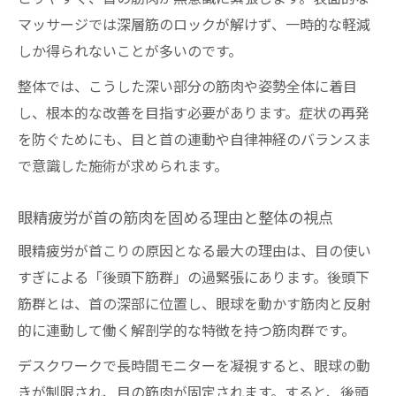
注目
マッサージでは深層筋のロックが解けず、一時的な軽減
多摩エリアの整体現場で見つかった共通点
しか得られないことが多いのです。
とは
整体では、こうした深い部分の筋肉や姿勢全体に着目
首と目の関係性から整体施術を選ぶ重要性
し、根本的な改善を目指す必要があります。症状の再発
整体施術で体調変化を実感できる理由を解
を防ぐためにも、目と首の連動や自律神経のバランスま
説
で意識した施術が求められます。
深層筋と目の連動性、整体で変わる体調への気
付き
眼精疲労が首の筋肉を固める理由と整体の視点
整体で分かる後頭下筋群と眼球筋の連動性
眼精疲労が首こりの原因となる最大の理由は、目の使い
目の固定が首の緊張に与える深い影響とは
すぎによる「後頭下筋群」の過緊張にあります。後頭下
稲城市多摩で整体施術を受けるメリット解
筋群とは、首の深部に位置し、眼球を動かす筋肉と反射
説
的に連動して働く解剖学的な特徴を持つ筋肉群です。
眼精疲労が慢性首こりを招く意外な関連性
デスクワークで長時間モニターを凝視すると、眼球の動
整体施術で自律神経バランスも整う理由
きが制限され、目の筋肉が固定されます。すると、後頭