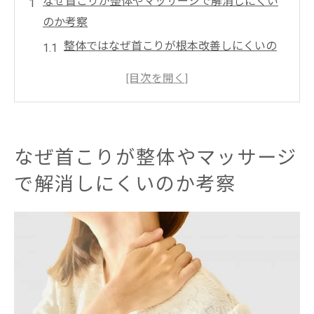
なぜ首こりが整体やマッサージで解消しにくい
のか考察
整体ではなぜ首こりが根本改善しにくいの
か
眼精疲労が首の筋肉を固める理由と整体の
視点
稲城市多摩の整体現場で多い首こりの実態
なぜ首こりが整体やマッサージ
マッサージだけで改善しない首こりの構造
で解消しにくいのか考察
的特徴
整体施術で分かるデスクワーカーの首の悩
み
稲城市多摩で整体が眼精疲労対策に有効な理由
とは
整体の専門技術が稲城市多摩で注目される