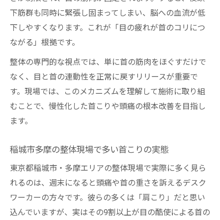
慢性的な疲労首コリ、表面的な施術で限界を感
下筋群も同時に緊張し固まってしまい、脳への血流が低
じるあなたへ
下しやすくなります。これが「目の疲れが首のコリにつ
整体で慢性首コリの深層原因に迫るメリッ
ながる」根拠です。
ト
整体の専門的な視点では、単に首の筋肉をほぐすだけで
表面だけの施術では解消しない体のサイン
なく、目と首の連動性を正常に戻すリリースが重要で
眼精疲労と首の深い関係性を整体で実感
す。現場では、このメカニズムを理解して施術に取り組
稲城・多摩の整体が支持される理由とは
むことで、慢性化した首こりや頭痛の根本改善を目指し
整体で根本改善を目指す方への新提案
ます。
整体で首と目の緊張を同時に緩めるメリットを
稲城市多摩の整体現場で多い首こりの実態
解説
整体で首と目の緊張が同時にほぐれる理由
東京都稲城市・多摩エリアの整体現場で実際に多く見ら
れるのは、週末になると頭痛や首の重さを訴えるデスク
デスクワーカーに整体が効果的な背景
ワーカーの方々です。彼らの多くは「肩こり」だと思い
多摩・稲城の整体施術が支持されるワケ
込んでいますが、実はその9割以上が目の酷使による首の
眼精疲労による頭痛や不調も整体で軽減