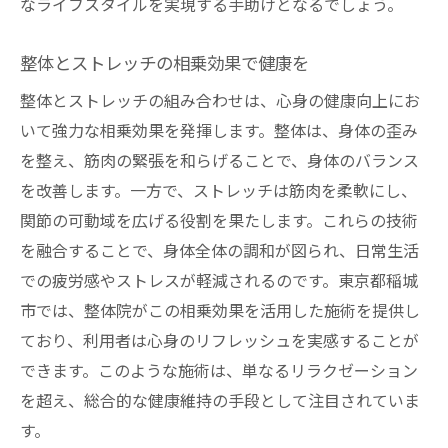
新風を
なライフスタイルを実現する手助けとなるでしょう。
整体が開花させる身体の可能性
整体とストレッチの相乗効果で健康を
稲城市の整体技術がもたらす効果
整体とストレッチの組み合わせは、心身の健康向上にお
整体で目覚める体の潜在能力
いて強力な相乗効果を発揮します。整体は、身体の歪み
整体技術で日常に変化をもたらす
を整え、筋肉の緊張を和らげることで、身体のバランス
整体が導く新しい健康の形
を改善します。一方で、ストレッチは筋肉を柔軟にし、
稲城市で整体が生む新しい風
関節の可動域を広げる役割を果たします。これらの技術
稲城市の整体が提供するストレッチでの心身リ
を融合することで、身体全体の調和が図られ、日常生活
フレッシュ法
での疲労感やストレスが軽減されるのです。東京都稲城
整体が教える効果的なストレッチ法
市では、整体院がこの相乗効果を活用した施術を提供し
ストレッチで心身のバランスを整える
ており、利用者は心身のリフレッシュを実感することが
整体を通じたストレッチの新提案
できます。このような施術は、単なるリラクゼーション
を超え、総合的な健康維持の手段として注目されていま
稲城市の整体院で学ぶリフレッシュ法
す。
整体とストレッチで心と体をリフレッシュ