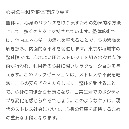
整体が提供するストレッチの利点
心身の平和を整体で取り戻す
整体を通じて発見する稲城市での新たな自分
整体は、心身のバランスを取り戻すための効果的な方法
整体が導く自分自身の再発見
として、多くの人々に支持されています。整体施術で
稲城市の整体体験で見つける新たな可能性
は、体内エネルギーの流れを整えることで、心の緊張を
整体を通じて新たな自己を見つめ直す
解き放ち、内面的な平和を促進します。東京都稲城市の
整体が提供する自己探求の時間
整体院では、心地よい圧とストレッチを組み合わせた施
整体体験がもたらす新しい自分の発見
術が行われ、利用者の心身に深いリラクゼーションを与
えます。このリラクゼーションは、ストレスや不安を軽
整体で心と体を新たにするプロセス
減し、心の安らぎをもたらします。整体を受けること
整体とストレッチの力で稲城市の生活を豊かに
で、心身の内側から健康になり、日常生活でのポジティ
整体が生活に与える豊かさの秘密
ブな変化を感じられるでしょう。このようなケアは、現
ストレッチが日常を彩る理由
代のストレス社会において、心身の健康を維持するため
整体とストレッチで生活の質を向上
の重要な手段となります。
稲城市の整体が日常にもたらす変化