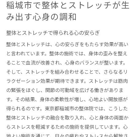
稲城市で整体とストレッチが生
稲城市の整体で心と体を調和する方法
み出す心身の調和
整体とストレッチの融合で稲城市に新しいリラ
クゼーションを
整体とストレッチで得られる心の安らぎ
稲城市における整体とストレッチの融合
整体とストレッチは、心の安らぎをもたらす効果が高い
新しいリラクゼーションの形を整体で
と言われています。整体の施術では、身体の歪みを整え
整体が提供する新しいストレッチ法
ることで血流が改善され、心身のバランスが整います。
整体とストレッチで体験する開放感
そして、ストレッチを組み合わせることで、さらなるリ
稲城市で発見する整体の新たな可能性
ラクゼーション効果が期待できます。ストレッチは筋肉
の緊張をほぐし、関節の可動域を広げる働きがありま
整体とストレッチの融合がもたらす変化
す。その結果、身体の柔軟性が増し、心地よい開放感が
東京都稲城市の整体院で体験するストレス解放
得られるのです。東京都稲城市の整体院では、こうした
の瞬間
整体とストレッチの融合を取り入れ、心と身体の両面か
整体が導くストレスフリーな時間
らストレスを軽減するための施術を提供しています。心
稲城市の整体で感じる解放感
地よい施術を通じて、日々の疲れやストレスから解放さ