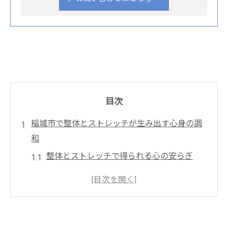
目次
稲城市で整体とストレッチが生み出す心身の調
和
整体とストレッチで得られる心の安らぎ
稲城市で体感するストレッチの効果
整体とストレッチの相乗効果で健康を
心身の平和を整体で取り戻す
ストレッチがもたらす日常的な癒し