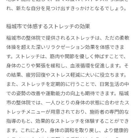
整体院でのストレス解消法
れ、新たな自分を見つけ出すきっかけとなるでしょう。
整体が提供する心のリフレッシュ
整体で心身をリセットする方法
稲城市で体感するストレッチの効果
ストレスからの解放を整体で実現
稲城市の整体院で提供されるストレッチは、ただの柔軟
整体とストレッチが導く稲城市での心地よい変
体操を超えた深いリラクゼーション効果を体感できま
化
す。ストレッチは、筋肉や関節を優しく伸ばすことで、
身体のこりや緊張を緩和し、血液循環を促進します。そ
整体がもたらすライフスタイルの改善
の結果、疲労回復やストレス軽減に大いに役立ちます。
ストレッチで感じる稲城市の魅力
また、ストレッチを定期的に行うことで、日常生活の中
整体が促す心地よい変化の体験
での姿勢の改善や運動能力の向上も期待できます。稲城
稲城市で整体が与える新しい日々
市の整体院では、一人ひとりの身体の状態に合わせたス
整体とストレッチで見つける新たな自分
トレッチメニューが用意されており、施術者の専門的な
整体による心身の新しい息吹
指導のもと、効果的なストレッチを体験することができ
潜在能力を引き出す整体技術で稲城市の日常に
ます。これにより、身体の調和を取り戻し、より健康的