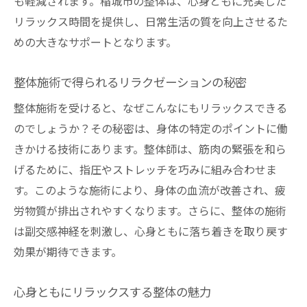
も軽減されます。稲城市の整体は、心身ともに充実した
稲城市の整体が提供するリフレッシュ体験
リラックス時間を提供し、日常生活の質を向上させるた
整体施術で疲れた身体をリセット
めの大きなサポートとなります。
心身を癒す整体の特別な施術方法
稲城市の整体で味わう新鮮なリラクゼーシ
整体施術で得られるリラクゼーションの秘密
ョン
整体施術を受けると、なぜこんなにもリラックスできる
整体がもたらす心身のリフレッシュ効果
のでしょうか？その秘密は、身体の特定のポイントに働
リラックスできる整体体験を稲城市で
きかける技術にあります。整体師は、筋肉の緊張を和ら
リラックスを促す整体の秘密
げるために、指圧やストレッチを巧みに組み合わせま
稲城市で受ける整体のリラックス効果
す。このような施術により、身体の血流が改善され、疲
整体を通じて得られる深いリラックス
労物質が排出されやすくなります。さらに、整体の施術
は副交感神経を刺激し、心身ともに落ち着きを取り戻す
心身ともにリラックスできる整体の魅力
効果が期待できます。
稲城市で体験する整体のリラックス効果
整体がもたらす深いリラックスのひととき
心身ともにリラックスする整体の魅力
整体で感じる稲城市の心地よさ