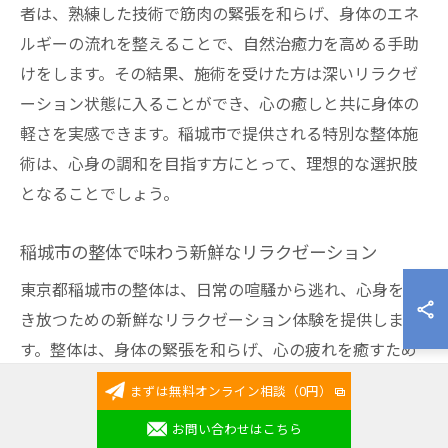
者は、熟練した技術で筋肉の緊張を和らげ、身体のエネ
ルギーの流れを整えることで、自然治癒力を高める手助
けをします。その結果、施術を受けた方は深いリラクゼ
ーション状態に入ることができ、心の癒しと共に身体の
軽さを実感できます。稲城市で提供される特別な整体施
術は、心身の調和を目指す方にとって、理想的な選択肢
となることでしょう。
稲城市の整体で味わう新鮮なリラクゼーション
東京都稲城市の整体は、日常の喧騒から逃れ、心身を解
き放つための新鮮なリラクゼーション体験を提供しま
す。整体は、身体の緊張を和らげ、心の疲れを癒すため
の有効な方法です。稲城市の整体師は、個々のニーズに
まずは無料オンライン相談（0円）
合わせた施術を行い、心地よい圧力と動きで筋肉をほぐ
お問い合わせはこちら
し、血流を促進します。これにより、疲労回復と共に、