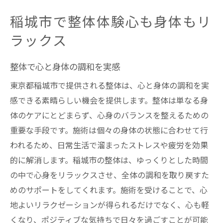
稲城市で整体を受けるメリットとは
稲城市で整体体験心も身体もリ
整体がもたらす心と身体のリフレッシュ効
ラックス
果
整体で感じる稲城市の癒しの力
整体で心と身体の調和を実感
稲城市で整体が人気を集める理由
東京都稲城市で提供される整体は、心と身体の調和を実
整体施術で体感する稲城市の癒し
感できる素晴らしい機会を提供します。整体は単なる身
整体の力で日々の疲れをリセット
体のケアにとどまらず、心身のバランスを整えるための
稲城市で整体を受けると感じる心地よさ
重要な手段です。施術は個々の身体の状態に合わせて行
整体が持つ癒しの力を稲城市で堪能
われるため、日常生活で溜まったストレスや疲労を効果
的に解消します。稲城市の整体は、ゆっくりとした時間
身体と心に優しい整体の施術法
の中で心身をリラックスさせ、全体の調和を取り戻すた
東京都稲城市で整体の魅力を再発見
めのサポートをしてくれます。施術を受けることで、心
整体で再発見する身体の可能性
地よいリラクゼーションが得られるだけでなく、心も軽
稲城市での整体がもたらす新しい体験
くなり、ポジティブな気持ちで日々を過ごすことが可能