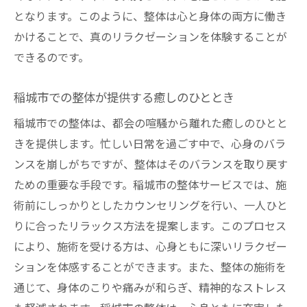
整体を通じて見つける身体の新たな魅力
となります。このように、整体は心と身体の両方に働き
稲城市で体験する整体のユニークな魅力
かけることで、真のリラクゼーションを体験することが
整体施術が導く心身の新たな発見
できるのです。
稲城市の整体で味わう豊かな体験
稲城市での整体が提供する癒しのひととき
整体で得られる稲城市のリラックスタイム
稲城市での整体は、都会の喧騒から離れた癒しのひとと
整体が提供する究極のリラックスタイム
きを提供します。忙しい日常を過ごす中で、心身のバラ
稲城市で整体がもたらす心地よい時間
ンスを崩しがちですが、整体はそのバランスを取り戻す
整体施術で味わう至福のひととき
ための重要な手段です。稲城市の整体サービスでは、施
身体を休める整体の贅沢な時間
術前にしっかりとしたカウンセリングを行い、一人ひと
稲城市の整体で心からのリラックスを
りに合ったリラックス方法を提案します。このプロセス
整体で得る心身のリフレッシュ効果
により、施術を受ける方は、心身ともに深いリラクゼー
稲城市の整体で心身をリフレッシュ
ションを体感することができます。また、整体の施術を
整体で心身をリフレッシュするコツ
通じて、身体のこりや痛みが和らぎ、精神的なストレス