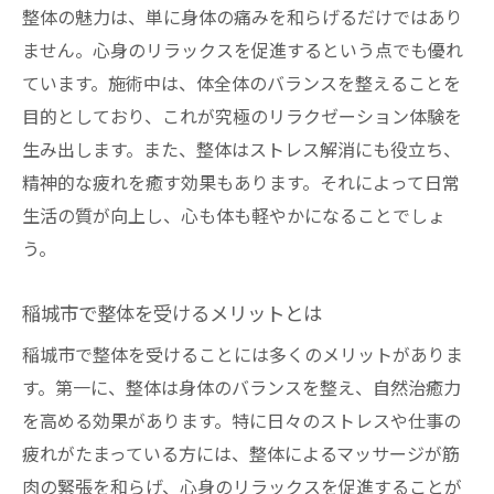
整体の魅力は、単に身体の痛みを和らげるだけではあり
整体でもたらされる心地よい瞬間
ません。心身のリラックスを促進するという点でも優れ
稲城市での整体施術がもたらす快適さ
ています。施術中は、体全体のバランスを整えることを
整体が導く心地よいリラクゼーション
目的としており、これが究極のリラクゼーション体験を
稲城市の整体が提供する快適な施術
生み出します。また、整体はストレス解消にも役立ち、
整体で味わう心地よいひととき
精神的な疲れを癒す効果もあります。それによって日常
生活の質が向上し、心も体も軽やかになることでしょ
稲城市での整体がもたらす心地よさ
う。
東京都稲城市の整体で安らぎのひとときを
整体で得る心安らぐひととき
稲城市で整体を受けるメリットとは
稲城市で体感する整体の安らぎ
稲城市で整体を受けることには多くのメリットがありま
整体施術で感じる深い安らぎ
す。第一に、整体は身体のバランスを整え、自然治癒力
心身を癒す整体の施術方法
を高める効果があります。特に日々のストレスや仕事の
安らぎをもたらす整体の魅力
疲れがたまっている方には、整体によるマッサージが筋
稲城市の整体で味わう安らぎの時間
肉の緊張を和らげ、心身のリラックスを促進することが