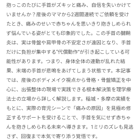
抱っこのたびに手首がズキッと痛み、自信を失いかけて
いませんか？産後のママから2週間連続でご依頼を受け
たとき、痛みのせいで赤ちゃんを思いきり抱きしめられ
ず悩んでいる姿がとても印象的でした。この手首の腱鞘
炎は、実は骨盤や肩甲骨の不安定さが遠因となり、手首
だけに負担が集中する“代償動作”が引き起こしている可
能性があります。つまり、身体全体の連動が乱れた結
果、末端の手首が悲鳴をあげてしまう状態です。本記事
では、産後のボディメイク視点から骨格・骨盤矯正を中
心に、出張整体の現場で実践できる根本解決策を理学療
法士の立場から詳しく解説します。稲城・多摩の実績を
もとに、実際の育児シーンで「痛みの原因」を見極め修
正するサポートを受けることで、手首を気にせず赤ちゃ
んを抱きしめられる未来へ導きます。1ミリのズレも見逃
さず、回復まで本気で寄り添う覚悟です。