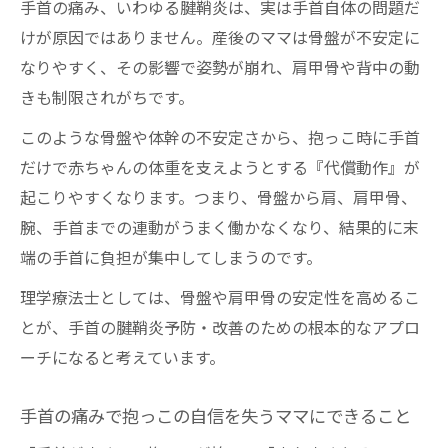
手首の痛み、いわゆる腱鞘炎は、実は手首自体の問題だ
減します
けが原因ではありません。産後のママは骨盤が不安定に
産後ケアとボディメイクで育児の痛みを和
なりやすく、その影響で姿勢が崩れ、肩甲骨や背中の動
らげる秘訣
きも制限されがちです。
理学療法士が提案する骨盤調整の具体的な
このような骨盤や体幹の不安定さから、抱っこ時に手首
メリット
だけで赤ちゃんの体重を支えようとする『代償動作』が
出張整体で実現する日常育児へのサポート
起こりやすくなります。つまり、骨盤から肩、肩甲骨、
体制
腕、手首までの連動がうまく働かなくなり、結果的に末
正しい骨盤矯正が腱鞘炎予防に役立つ理由
端の手首に負担が集中してしまうのです。
全身の連動崩れによる手首の激痛とは
理学療法士としては、骨盤や肩甲骨の安定性を高めるこ
産後の全身バランス乱れが手首痛に与える
とが、手首の腱鞘炎予防・改善のための根本的なアプロ
影響
ーチになると考えています。
肩甲骨や骨盤の硬さが腱鞘炎悪化を招くメ
カニズム
手首の痛みで抱っこの自信を失うママにできること
ボディメイク・産後の視点で見る全身連動