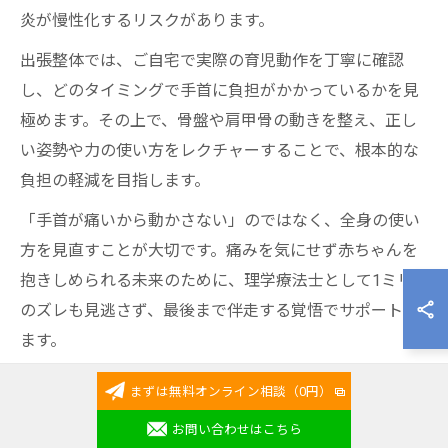
炎が慢性化するリスクがあります。
出張整体では、ご自宅で実際の育児動作を丁寧に確認
し、どのタイミングで手首に負担がかかっているかを見
極めます。その上で、骨盤や肩甲骨の動きを整え、正し
い姿勢や力の使い方をレクチャーすることで、根本的な
負担の軽減を目指します。
「手首が痛いから動かさない」のではなく、全身の使い
方を見直すことが大切です。痛みを気にせず赤ちゃんを
抱きしめられる未来のために、理学療法士として1ミリ
のズレも見逃さず、最後まで伴走する覚悟でサポートし
ます。
まずは無料オンライン相談（0円）
出張整体で抱っこの姿勢を徹底
お問い合わせはこちら