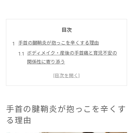
目次
手首の腱鞘炎が抱っこを辛くする理由
ボディメイク・産後の手首痛と育児不安の
関係性に寄り添う
理学療法士が語る腱鞘炎と骨盤の密接なつ
ながり
手首の痛みで抱っこの自信を失うママにで
きること
手首の腱鞘炎が抱っこを辛くす
産後ケア視点で手首の腱鞘炎が増える理由
る理由
を解説します
骨盤矯正と出張整体が抱っこ負担を軽減す