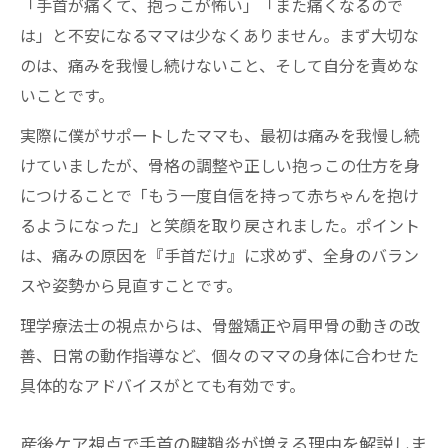
「手首が痛くて、抱っこが怖い」「また痛くなるので
の重要性
は」と不安になるママは少なくありません。まず大切な
理学療法士が伝える手首激痛の根本的背景
のは、痛みを我慢し続けないこと、そして自分を責めな
いことです。
育児姿勢のクセから起こる手首の負担を見
極める
実際に僕がサポートしたママも、最初は痛みを我慢し続
出張整体で抱っこの姿勢を徹底サポート
けていましたが、骨格の調整や正しい抱っこの仕方を身
ボディメイク・産後ケアの現場で実践する
につけることで「もう一度自信を持って赤ちゃんを抱け
出張整体
るようになった」と笑顔を取り戻されました。ポイント
は、痛みの原因を『手首だけ』に求めず、全身のバラン
ご自宅で理学療法士が抱っこ姿勢を丁寧に
スや姿勢から見直すことです。
チェック
骨盤矯正と出張整体で生活動作を見直すメ
理学療法士の視点からは、骨盤矯正や肩甲骨の動きの改
リット
善、日常の動作指導など、個々のママの身体に合わせた
具体的なアドバイスがとても有効です。
産後の手首痛改善には実際の育児姿勢確認
が大切
産後ケア視点で手首の腱鞘炎が増える理由を解説しま