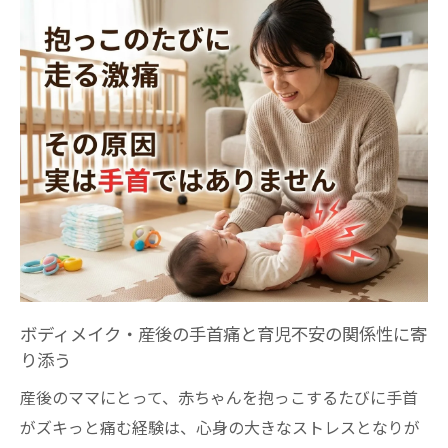
る仕組み
骨盤の歪みが産後ママの手首を守るカギ
産後の骨盤のズレが手首の炎症を招く理由
とは
骨盤矯正がボディメイク・産後ママの手首
保護に有効
理学療法士視点で解説する骨盤と手首の関
係
骨盤の安定が腱鞘炎予防に繋がる仕組みを
明らかに
ボディメイク・産後の手首痛と育児不安の関係性に寄
産後ケアにおける骨盤と手首の連動性を知
り添う
る
産後のママにとって、赤ちゃんを抱っこするたびに手首
『手首への負担』を土台から軽くする、具体的
がズキっと痛む経験は、心身の大きなストレスとなりが
な骨格ケアはこちら