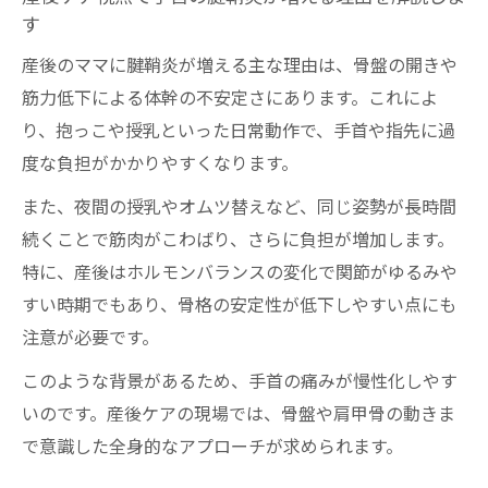
出張整体なら赤ちゃんと一緒に安心して施
す
術が可能
産後のママに腱鞘炎が増える主な理由は、骨盤の開きや
『手首への負担』を土台から軽くする、具体的
筋力低下による体幹の不安定さにあります。これによ
な骨格ケアはこちら
り、抱っこや授乳といった日常動作で、手首や指先に過
度な負担がかかりやすくなります。
また、夜間の授乳やオムツ替えなど、同じ姿勢が長時間
続くことで筋肉がこわばり、さらに負担が増加します。
特に、産後はホルモンバランスの変化で関節がゆるみや
すい時期でもあり、骨格の安定性が低下しやすい点にも
注意が必要です。
このような背景があるため、手首の痛みが慢性化しやす
いのです。産後ケアの現場では、骨盤や肩甲骨の動きま
で意識した全身的なアプローチが求められます。