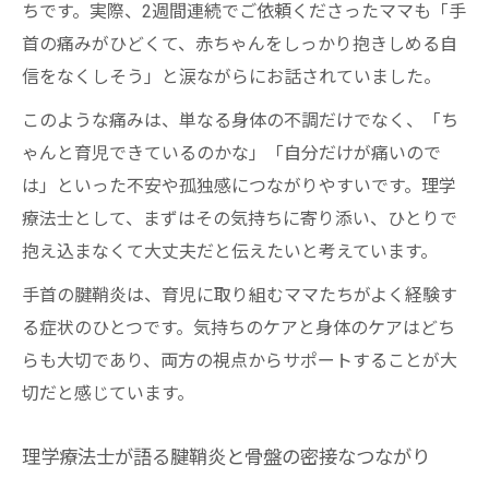
ちです。実際、2週間連続でご依頼くださったママも「手
ボディメイク視点で解説する手首痛の原因
首の痛みがひどくて、赤ちゃんをしっかり抱きしめる自
ボディメイク・産後の体質変化と手首痛の
信をなくしそう」と涙ながらにお話されていました。
密接な関係
このような痛みは、単なる身体の不調だけでなく、「ち
理学療法士が教える手首痛の本当の原因と
ゃんと育児できているのかな」「自分だけが痛いので
は
は」といった不安や孤独感につながりやすいです。理学
骨盤矯正による全身バランス改善の重要性
療法士として、まずはその気持ちに寄り添い、ひとりで
産後ケアで見落としがちな手首の負担ポイ
抱え込まなくて大丈夫だと伝えたいと考えています。
ント
手首の腱鞘炎は、育児に取り組むママたちがよく経験す
抱っこ時の姿勢が手首痛を引き起こす背景
る症状のひとつです。気持ちのケアと身体のケアはどち
を解説
らも大切であり、両方の視点からサポートすることが大
💡 リラスポの出張整体（オンライン対応可）に
切だと感じています。
ついて
抱っこ時の負担を減らす骨盤矯正の大切さ
理学療法士が語る腱鞘炎と骨盤の密接なつながり
骨盤矯正が抱っこの手首負担を根本から軽