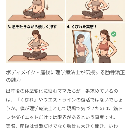
アを克服する方法
肋骨締めの正しいやり方を理学療法士が徹
底解説
くびれ効果を高める肋骨呼吸の実践ポイン
ト
ウエストを細くする肋骨矯正のビフォーア
フター体験
ボディメイク・産後に理学療法士が伝授する肋骨矯正
肋骨矯正を自分で行うコツと注意点
の魅力
ウエストくびれ作りは肋骨矯正が最短ルート
出産後の体型変化に悩むママたちが一番求めているの
肋骨の開きがウエストラインに及ぼす影響
は、「くびれ」やウエストラインの復活ではないでしょ
を知る
うか。僕が理学療法士として現場で気づいたのは、筋ト
ボディメイク・産後専門家の肋骨矯正メソ
レやダイエットだけでは限界があるという事実です。
ッドを紹介
実際、産後は骨盤だけでなく肋骨も大きく開き、いわ