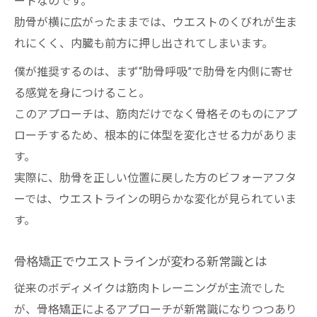
ートなのです。
肋骨を内側に寄せる感覚を身につけるプロ
肋骨が横に広がったままでは、ウエストのくびれが生ま
のコツ
れにくく、内臓も前方に押し出されてしまいます。
産後ママでも簡単にできる肋骨呼吸の始め
方
僕が推奨するのは、まず“肋骨呼吸”で肋骨を内側に寄せ
る感覚を身につけること。
骨格の設計図を書き換えるセルフ肋骨締め術
このアプローチは、筋肉だけでなく骨格そのものにアプ
ボディメイク・産後に役立つセルフ肋骨締
ローチするため、根本的に体型を変化させる力がありま
めの手順
す。
骨格矯正でウエストが変わる理由を医学的
実際に、肋骨を正しい位置に戻した方のビフォーアフタ
に解説
ーでは、ウエストラインの明らかな変化が見られていま
両手で肋骨を包み込む動作のやり方とポイ
す。
ント
呼吸と連動した肋骨締めで理想のくびれを
骨格矯正でウエストラインが変わる新常識とは
目指す
従来のボディメイクは筋肉トレーニングが主流でした
肋骨開いてる治し方を自分で実践するコツ
が、骨格矯正によるアプローチが新常識になりつつあり