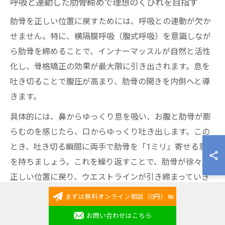
呼吸と連動した肋骨締めで理想のくびれを目指す
肋骨を正しい位置に戻すためには、呼吸との連動が欠か
せません。特に、横隔膜呼吸（腹式呼吸）を意識しなが
ら肋骨を締めることで、インナーマッスルが自然と活性
化し、骨格矯正の効果が最大限に引き出されます。息を
吐き切ることで腹圧が高まり、肋骨の開きを内側へと導
きます。
具体的には、鼻からゆっくり息を吸い、お腹と肋骨が膨
らむのを感じたら、口からゆっくり吐き出します。この
とき、吐き切る瞬間に両手で肋骨を「1ミリ」寄せる意識
を持ちましょう。これを繰り返すことで、肋骨が徐々に
正しい位置に戻り、ウエストラインが引き締まっていき
ます。
まずは無料オンライン相談（0円）
呼吸法は、高齢の方や運動が苦手な方でも安心して取り
お問い合わせはこちら