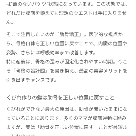
肋骨を締めてくびれを作る手順とコツ
ば“蓋のないバケツ”状態になっています。この状態では、
自宅でできる肋骨矯正で理想のウエストを
どれだけ腹筋を鍛えても理想のウエストは手に入りませ
実現
ん。
肋骨矯正による体型変化のビフォーアフタ
そこで注目したいのが「肋骨矯正」。医学的な視点か
ーを解説
ら、骨格自体を正しい位置に戻すことで、内臓の位置や
💡 リラスポの出張整体（オンライン対応可）に
姿勢、さらには呼吸効率まで改善します。
ついて
特に産後は、骨格の歪みが固定化されやすい時期。今こ
産後ママ必見の肋骨呼吸テクニック徹底解説
そ「骨格の設計図」を書き換え、最高の美容メリットを
ボディメイク・産後に有効な肋骨呼吸法を
引き出すチャンスです。
理学療法士が解説
くびれ作りの鍵は肋骨を正しい位置に戻すこと
くびれを作る呼吸法の具体的なステップと
ポイント
くびれができない最大の原因は、肋骨が開いたままにな
っていることにあります。多くのママが腹筋運動に励み
肋骨の正しい位置を意識した呼吸で美しい
ますが、実は「肋骨を正しい位置に戻す」ことが最短ル
ウエストへ