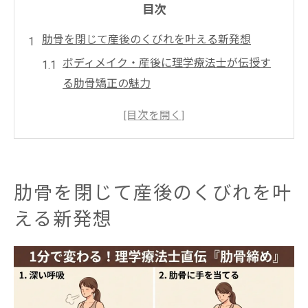
目次
肋骨を閉じて産後のくびれを叶える新発想
ボディメイク・産後に理学療法士が伝授す
る肋骨矯正の魅力
くびれ作りの鍵は肋骨を正しい位置に戻す
こと
骨格矯正でウエストラインが変わる新常識
とは
肋骨を閉じて産後のくびれを叶
リブフレアが産後の体型維持に与える影響
える新発想
を解説
骨格の設計図を書き換える最新ボディメイ
ク術
リブフレア解消へ理学療法士が伝える実践法
ボディメイク・産後の肋骨矯正でリブフレ