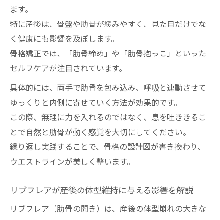
力任せより繊細に行う骨格調整のポイント
ます。
ボディメイク・産後の骨格調整は繊細さが
特に産後は、骨盤や肋骨が緩みやすく、見た目だけでな
重要
く健康にも影響を及ぼします。
筋肉ではなく骨格に着目した矯正の安全性
骨格矯正では、「肋骨締め」や「肋骨抱っこ」といった
を解説
セルフケアが注目されています。
無理やり締めるのは逆効果となる理由を伝
具体的には、両手で肋骨を包み込み、呼吸と連動させて
授
ゆっくりと内側に寄せていく方法が効果的です。
理学療法士が教える正しい肋骨矯正のアプ
この際、無理に力を入れるのではなく、息を吐ききるこ
ローチ
とで自然と肋骨が動く感覚を大切にしてください。
繰り返し実践することで、骨格の設計図が書き換わり、
骨格矯正のリスクと安全な実践ポイント
ウエストラインが美しく整います。
リブフレアが産後の体型維持に与える影響を解説
リブフレア（肋骨の開き）は、産後の体型崩れの大きな