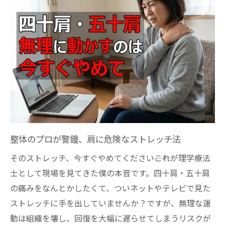
整体師と理学療法士の違いが生む視点
無理な体操が整体効果を損なう理由
▼ 肩を壊さずに、可動域だけをスッと広げる
「僕の裏技」を教えます
稲城や多摩の出張整体で見える真の原因
出張整体が発見する肩痛の生活要因とは
整体で気づく日常動作の落とし穴に迫る
理学療法士が現場で見抜く肩こりの正体
整体のプロが警鐘、肩に危険なストレッチ法
整体師と理学療法士、原因分析の違い
稲城市で整体を受ける前の生活チェック
そのストレッチ、今すぐやめてください――これが理学療法
士として現場を見てきた僕の本音です。四十肩・五十肩
💡 リラスポの出張整体（オンライン対応可）に
の痛みをなんとかしたくて、ついネットやテレビで見た
ついて
ストレッチに手を出していませんか？ですが、無理な運
理学療法士が捉える整体現場のリアル
動は組織を壊し、回復を大幅に遅らせてしまうリスクが
整体で体感する稲城・多摩の肩痛事情