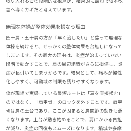
取り入れる――この段階的な視点が、結果的に最短で根本改
善へ導くカギだと考えています。
無理な体操が整体効果を損なう理由
四十肩・五十肩の方が「早く治したい」と焦って無理な
体操を続けると、せっかくの整体効果も台無しになって
しまいます。その最大の理由は、炎症が治まっていない
段階で動かすことで、肩の周辺組織がさらに損傷し、炎
症が長引いてしまうからです。結果として、痛みが慢性
化しやすく、可動域の制限も残りやすくなります。
僕が現場で実感している最短ルートは「肩を直接揉む」
のではなく、「肩甲骨」のロックを外すことです。肩甲
骨は肩の土台であり、ここが固まると肩関節の動きも悪
くなります。土台が動き始めることで、肩にかかる負担
が減り、炎症の回復もスムーズになります。稲城や多摩