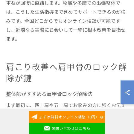
重ねが回復に直結します。稲城や多摩での出張整体で
は、こうした生活指導まで含めてサポートできるのが強
みです。全国どこからでもオンライン相談が可能です
し、近隣なら実際にお会いして一緒に根本改善を目指せ
ます。
肩こり改善へ肩甲骨のロック解
除が鍵
整体師がすすめる肩甲骨ロック解除法
まず最初に、四十肩や五十肩でお悩みの方に強くお伝え
したいのは「肩が痛いからといって、無理に動かすスト
まずは無料オンライン相談（0円）
レッチは今すぐやめてください」ということです。僕が
お問い合わせはこちら
稲城や多摩で数多くの出張整体をしてきた中で、無理な