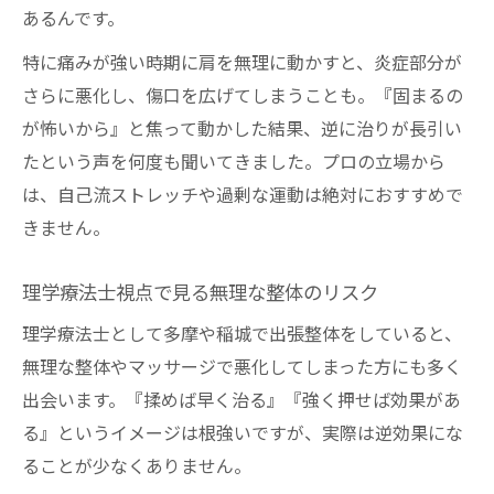
あるんです。
理学療法士目線の出張整体エピソード
特に痛みが強い時期に肩を無理に動かすと、炎症部分が
整体院レビューでは分からない現場の声
さらに悪化し、傷口を広げてしまうことも。『固まるの
整体施術で変わる日常生活の質とは
が怖いから』と焦って動かした結果、逆に治りが長引い
稲城市の整体で実感するサポート体制
たという声を何度も聞いてきました。プロの立場から
四十肩・五十肩は関節包炎症が本質です
は、自己流ストレッチや過剰な運動は絶対におすすめで
関節包の炎症と整体での根本的アプローチ
きません。
無理な整体より炎症コントロールが重要
理学療法士視点で見る無理な整体のリスク
理学療法士と整体師が語る炎症の見極め
稲城の整体で学ぶ正しい対処法の実際
理学療法士として多摩や稲城で出張整体をしていると、
無理な整体やマッサージで悪化してしまった方にも多く
四十肩五十肩を整体で悪化させない工夫
出会います。『揉めば早く治る』『強く押せば効果があ
肩こり改善へ肩甲骨のロック解除が鍵
る』というイメージは根強いですが、実際は逆効果にな
整体師がすすめる肩甲骨ロック解除法
ることが少なくありません。
理学療法士が語る肩こりと整体の関係