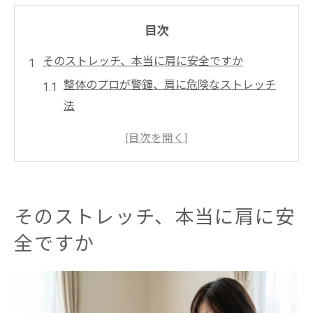
目次
そのストレッチ、本当に肩に安全ですか
整体のプロが警鐘、肩に危険なストレッチ
法
理学療法士視点で見る無理な整体のリスク
稲城や多摩の整体現場で直面する誤解
出張整体ならではの肩に優しい対応とは
整体を頼る前に知るべき肩の安全性
そのストレッチ、本当に肩に安
無理な運動が四十肩を悪化させるワケ
全ですか
整体で学ぶ四十肩悪化の原因と対策
稲城の整体が伝える運動の落とし穴
理学療法士が注目する肩組織の危険性