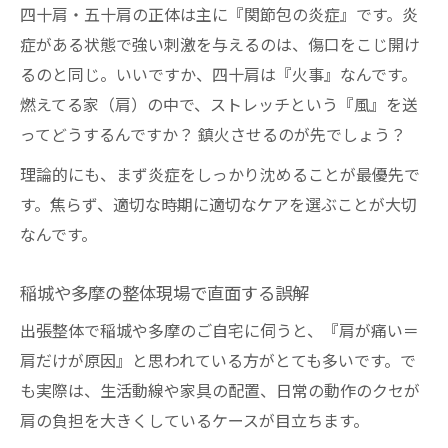
四十肩・五十肩の正体は主に『関節包の炎症』です。炎
稲城の整体現場で肩甲骨が注目される理由
症がある状態で強い刺激を与えるのは、傷口をこじ開け
肩甲骨への整体アプローチで得られる効果
るのと同じ。いいですか、四十肩は『火事』なんです。
多摩エリアで整体に期待できる肩甲骨ケア
燃えてる家（肩）の中で、ストレッチという『風』を送
▼ 「一生上がらない」と諦める前に僕が現場で
ってどうするんですか？ 鎮火させるのが先でしょう？
使っている最新のアプローチを試してください
理論的にも、まず炎症をしっかり沈めることが最優先で
す。焦らず、適切な時期に適切なケアを選ぶことが大切
なんです。
稲城や多摩の整体現場で直面する誤解
出張整体で稲城や多摩のご自宅に伺うと、『肩が痛い＝
肩だけが原因』と思われている方がとても多いです。で
も実際は、生活動線や家具の配置、日常の動作のクセが
肩の負担を大きくしているケースが目立ちます。