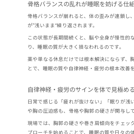
骨格バランスの乱れが睡眠を妨げる仕
胸
骨格バランスが崩れると、体の歪みが連鎖し、
疲
が“浅いまま”繰り返されます。
▼ 脳
この状態が長期間続くと、脳や全身が慢性的
り、睡眠の質が大きく損なわれるのです。
薬や単なる休息だけでは根本解決にならず、胸
とで、睡眠の質や自律神経・疲労の根本改善
自律神経・疲労のサインを体で見極め
日常で感じる「疲れが抜けない」「眠りが浅
や胸の圧迫感も、骨格や胸郭の硬さが関与し
現場では、胸郭の硬さや巻き肩傾向をチェッ
プローチを始めることで、睡眠の質や日々の