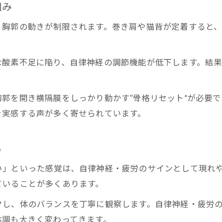
組み
郭を意識したセルフリセットのポイント
胸郭の動きが制限されます。巻き肩や猫背が定着すると、
労が溜まりにくい日常姿勢への切り替え術
に酸素を送り、自律神経を整える「物理的な解決策」はこち
な酸素不足に陥り、自律神経の調節機能が低下します。結
郭を開き横隔膜をしっかり動かす“骨格リセット”が必要
を実感する声が多く寄せられています。
る
い」といった感覚は、自律神経・疲労のサインとして現れ
ていることが多くあります。
クし、体のバランスを丁寧に観察します。自律神経・疲労
体調も大きく変わってきます。