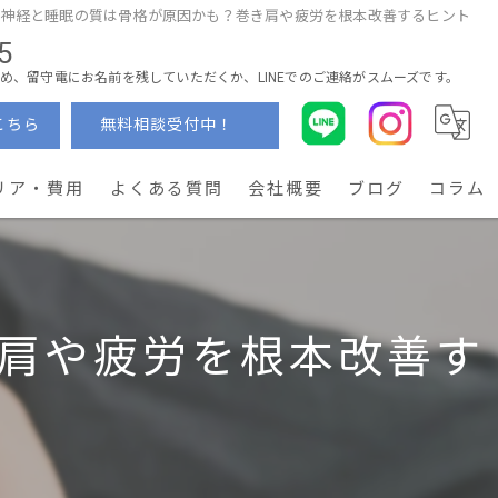
律神経と睡眠の質は骨格が原因かも？巻き肩や疲労を根本改善するヒント
5
め、留守電にお名前を残していただくか、LINEでのご連絡がスムーズです。
こちら
無料相談受付中！
リア・費用
よくある質問
会社概要
ブログ
コラム
肩や疲労を根本改善す