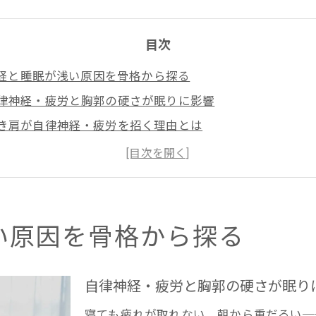
目次
経と睡眠が浅い原因を骨格から探る
律神経・疲労と胸郭の硬さが眠りに影響
き肩が自律神経・疲労を招く理由とは
眠が浅い背景に自律神経・疲労の関与
格バランスの乱れが睡眠を妨げる仕組み
律神経・疲労のサインを体で見極める
の放置が引き起こす疲労悪化の実態
い原因を骨格から探る
き肩が自律神経・疲労を強める要因解説
郭の圧迫がもたらす睡眠の質低下に注意
自律神経・疲労と胸郭の硬さが眠り
スクワーク習慣による自律神経・疲労悪化
寝ても疲れが取れない、朝から重だるい─