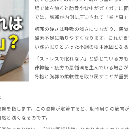
勢悪化で起きる自律神経・疲労の連鎖反応
場で体を触ると肋骨や背中がガチガチに固
き肩が自律神経・疲労に与える物理的影響
では、胸郭が内側に圧迫されて「巻き肩」
気づく自律神経と肋骨の深い関係性
胸郭の硬さは呼吸の浅さにつながり、横隔
骨の硬さが自律神経・疲労へ及ぼす影響
酸素不足に陥りやすくなります。これが自
場で多い自律神経・疲労の体感症状とは
い浅い眠りといった不調の根本原因となる
眠が浅い方の共通点は胸郭の動きにあり
「ストレスで眠れない」と感じている方も
隔膜の可動域が自律神経・疲労を左右する
律神経・疲労の悪循環を生んでいる場合が
律神経・疲労に現れる肋骨まわりの特徴
骨格と胸郭の柔軟性を取り戻すことが重要
なぜだるいのか」が分かったら、次は根本解決のケアに進み
取れない疲労感は姿勢問題がカギに
は
勢の乱れと自律神経・疲労の密接な関係
姿勢を指します。この姿勢が定着すると、肋骨周りの筋肉
ても疲れが取れない人の骨格共通点
自然と浅くなるのです。
き肩姿勢が自律神経・疲労を長引かせる訳