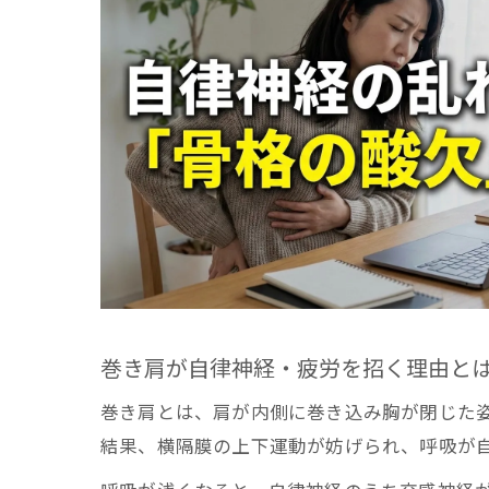
姿
巻
現場で
肋
現
睡
横
自
▼ 「
寝ても
巻き肩が自律神経・疲労を招く理由と
姿
巻き肩とは、肩が内側に巻き込み胸が閉じた
寝
結果、横隔膜の上下運動が妨げられ、呼吸が
巻