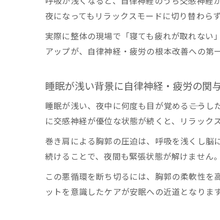
呼吸が浅くなると、自律神経のうち交感神経
睡
夜になってもリラックスモードに切り替わら
セ
実際に整体の現場で「寝ても疲れが取れない
💡 
アップが、自律神経・疲労の根本改善への第
胸郭を
胸
睡眠が浅い背景に自律神経・疲労の関
呼
睡眠が浅い、夜中に何度も目が覚める――こう
横
に交感神経が優位な状態が続くと、リラック
胸
巻き肩による胸郭の圧迫は、呼吸を浅くし脳に
睡
続けることで、夜間も緊張状態が解けません
自律神
この悪循環を断ち切るには、胸郭の柔軟性を
日
ットを意識したケアが安眠への近道となりま
骨
習