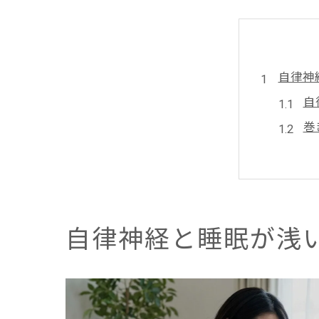
自律神
自
巻
睡
骨
自
巻き肩
自律神経と睡眠が浅
巻
胸
デ