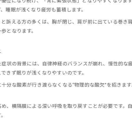
が優位になり続け、「常に緊張状態」となりやすくなりま
眠不足と自律神経・疲労の悪循環を断つには
ず、睡眠が浅くなり疲労も蓄積します。
ルフチェックで分かる自律神経・疲労の兆候
」と訴える方の多くは、胸が閉じ、肩が前に出ている巻き
リラスポの出張整体（オンライン対応可）について
一歩となります。
開いて自律神経と睡眠リセットへ導く
郭を柔らかく保つことが自律神経・疲労対策
与
吸の深さと自律神経・疲労の改善ポイント
した症状の背景には、自律神経のバランスが崩れ、慢性的な
隔膜を動かして睡眠の質を高める方法
スできず眠りが浅くなりやすいのです。
郭リセットで自律神経・疲労を根本改善
十分な酸素が行き渡らなくなる“物理的な酸欠”を招きま
眠が浅い方に胸郭アプローチが有効な理由
。
経・疲労に効く骨格リセット習慣のコツ
高め、横隔膜による深い呼吸を取り戻すことが必要です。
常で続けやすい自律神経・疲労セルフケア
す。
格リセットで自律神経・疲労に変化を実感
慣化できる自律神経・疲労改善ストレッチ法