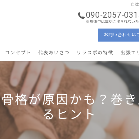
自
090-2057-031
※施術中は電話に出られないた
お問い合わせは
コンセプト
代表あいさつ
リラスポの特徴
出張エ
ーソナルケア
理学療法士
ン・コンディショニング
ぎっくり腰・重症腰痛
は骨格が原因かも？巻き
産後ケア × 美容姿勢
るヒント
予防・メンテナンス
地域密着