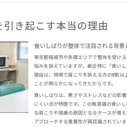
冬に悪化する肩こりと食いしばりの連動性を整体で解
肩こりの根本原因を整体で探る専門的アプローチ
整体視点で探る稲城市多摩の肩こり対策
を引き起こす本当の理由
整体ならではの肩こり改善法を稲城市多摩で提案
稲城市多摩で整体が注目される肩こり対策の理由
食いしばりが整体で注目される背景
食いしばり由来の肩こりに整体が有効な根拠とは
東京都稲城市や多摩エリアで整体を受ける
整体で行う首・顎周辺のケアが肩こり緩和に効果的
悩みを訴えていますが、最近特に「食いし
整体で肩こりを根本から見直すポイントを紹介
理由は、現場で肩こりを訴える方の8割以
もし肩こり改善を望むなら顎の緊張に注目
ことが明らかになってきたからです。
整体で顎まわりの緊張を見逃さない理由
食いしばりは、寒さやストレスなどの影響
肩こり改善には整体による顎ケアがポイント
にくい点が特徴です。この無意識の食いし
無意識の食いしばりを整体でリセットする方法
な肩こりや頭痛の原因となるケースが増え
整体で注目すべき顎と首の連動性
アプローチする重要性が再認識されていま