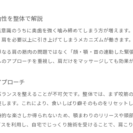
慢性的な肩こり、実は食いしばりが関係
整体で気づく慢性的な肩こりと食いしばりの真実
動性を整体で解説
食いしばり改善で整体が提案する肩こりケア法
無意識のうちに奥歯を強く噛み締めてしまう方が増えます
整体体験でわかる食いしばりの肩こりへの影響
、肩を必要以上に引き上げてしまうメカニズムが働きます
整体の専門家が語る慢性肩こりの本当の原因
単なる肩の筋肉の問題ではなく「顔・顎・首の連動した緊
整体で始める食いしばり対策と肩こり解消
へのアプローチを重視し、肩だけをマッサージしても効果
アプローチ
バランスを整えることが不可欠です。整体では、まず咬筋
整します。これにより、食いしばり癖そのものをリセット
時的な楽さしか得られないため、顎まわりのリリースや頭
ビスを利用し、自宅でじっくり施術を受けることで、肩こ