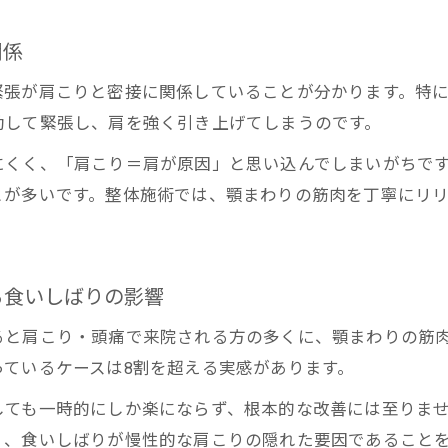
肩こり解消のカギは整体による顎の緩和
冬に増える肩こりは顔の筋肉も要チェック
関係
整体で顔の筋肉ケアが肩こり対策に重要な理由
緊張が肩こりと密接に関係していることが分かります。特
冬の肩こり悪化に整体が注目する顔まわりの筋肉
動して緊張し、肩を強く引き上げてしまうのです。
整体が推奨する顔と首の連動ケアとは
にくく、「肩こり＝肩が原因」と思い込んでしまいがちで
肩こりの季節的悪化を整体で緩和する方法
とが多いです。整体施術では、顎まわりの筋肉を丁寧にリ
冬の食いしばりと肩こり連鎖を整体で断つ
首から肩への引っ張りが不調のカギを握る
整体の視点で見る首から肩への張力の正体
る食いしばりの影響
食いしばりが生む首の緊張を整体で解消
ると肩こり・頭痛で来院される方の多くに、顎まわりの筋
整体で明らかになる首と肩の連鎖的不調
ているケースは8割を超える実感があります。
首の引っ張りが肩こりへ波及する仕組みを整体で解説
しても一時的にしか楽にならず、根本的な改善には至りま
整体で実感できる首肩のバランス調整法
く、食いしばりが慢性的な肩こりの隠れた要因であること