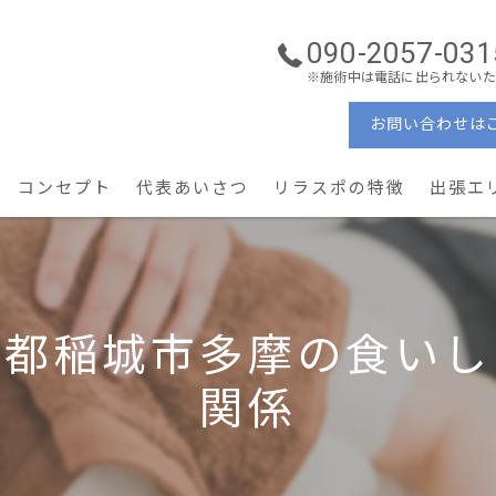
090-2057-031
※施術中は電話に出られないた
お問い合わせは
コンセプト
代表あいさつ
リラスポの特徴
出張エ
ーソナルケア
理学療法士
ン・コンディショニング
ぎっくり腰・重症腰痛
京都稲城市多摩の食いし
産後ケア × 美容姿勢
関係
予防・メンテナンス
地域密着