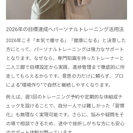
理由
習慣化を後押しするパートナーの存在意義
環境づくりで変わるパーソナルトレーニン
2026年の目標達成へパーソナルトレーニング活用法
グの効果
2026年こそ「本気で痩せる」「健康になる」と決意した
ダイエット成功者が実践する環境戦略とは
方にとって、パーソナルトレーニングは強力なサポート
意思だけに頼らない継続習慣を作る方法
となります。なぜなら、専門知識を持ったトレーナーと
パーソナルトレーニングで継続力を高める
二人三脚で目標設定から実践、進捗管理まで徹底的に伴
秘訣
走してもらえるからです。意思の力だけに頼らず、プロ
意思頼みから脱却するダイエット習慣化の
による“環境作り”で自然と継続しやすくなります。
仕組み
例えば、週1回のトレーニング予約や定期的な体組成チ
三日坊主卒業に役立つパーソナルトレーニ
ェックを設けることで、自分一人では難しかった「習慣
ング
化」も無理なく実現可能です。さらに、悩みや疑問をそ
続ける力を引き出す環境とサポートの連携
の場で相談できるため、途中で挫折しがちな方にも安心
目標達成に欠かせない習慣の作り方を徹底
のサポート体制が整っています。