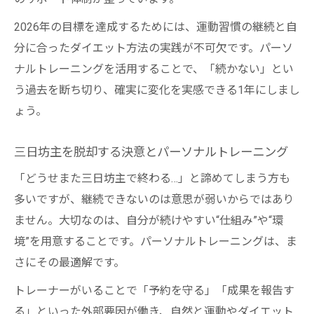
解説
2026年の目標を達成するためには、運動習慣の継続と自
人生を動かすパーソナルトレーニングの威力
分に合ったダイエット方法の実践が不可欠です。パーソ
人生を変えるパーソナルトレーニングの本
ナルトレーニングを活用することで、「続かない」とい
質とは
う過去を断ち切り、確実に変化を実感できる1年にしまし
ダイエット成功事例に学ぶパーソナルトレ
ょう。
ーニング
パーソナルトレーニングで得られる自信と
三日坊主を脱却する決意とパーソナルトレーニング
変化
「どうせまた三日坊主で終わる…」と諦めてしまう方も
本気の挑戦に寄り添う熱血トレーナーの支
多いですが、継続できないのは意思が弱いからではあり
援力
ません。大切なのは、自分が続けやすい“仕組み”や“環
パーソナルトレーニングが導く自分改革の
境”を用意することです。パーソナルトレーニングは、ま
道筋
さにその最適解です。
今年こそ諦めない自分になるヒント
トレーナーがいることで「予約を守る」「成果を報告す
パーソナルトレーニングで諦め癖を克服す
る」といった外部要因が働き、自然と運動やダイエット