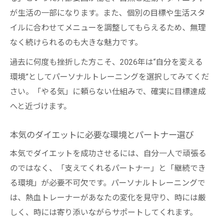
るコツ
が生活の一部になります。また、個別の目標や生活スタ
本気でやり抜くためのダイエット習慣の築
イルに合わせてメニューを調整してもらえるため、無理
き方
なく続けられるのも大きな魅力です。
挫折しないための目標設定と環境整備の方
過去に何度も挫折した方こそ、2026年は“自分を変える
法
環境”としてパーソナルトレーニングを選択してみてくだ
パートナーの力でメンタルを強化するポイ
さい。「やる気」に頼らない仕組みで、確実に目標達成
ント
へと近づけます。
2026年型のダイエット習慣で自信を手に入
れる
本気のダイエットに必要な環境とパートナー選び
健康習慣へ導く熱血トレーナーの伴走力
本気でダイエットを成功させるには、自分一人で頑張る
熱血トレーナーが支える健康習慣の始め方
のではなく、「支えてくれるパートナー」と「継続でき
る環境」が必要不可欠です。パーソナルトレーニングで
パーソナルトレーニングで健康目標を実現
は、熱血トレーナーがあなたの変化を見守り、時には厳
する秘訣
しく、時には寄り添いながらサポートしてくれます。
伴走型サポートが継続を生む理由を解説