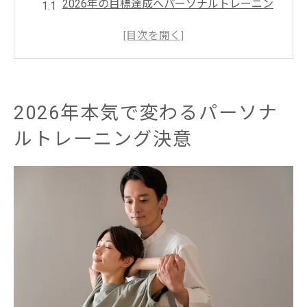
2026年の目標達成へパーソナルトレーニン
グ活用法
三日坊主を脱却する決意とパーソナルトレ
ーニング
本気のダイエットに必要な環境とパートナ
2026年本気で変わるパーソナ
ー選び
ルトレーニング決意
パーソナルトレーニングが人生を変える理
由
新年に向けた本気の一歩をパーソナルトレ
ーニングで
ダイエット目標達成なら環境づくりがカギ
パーソナルトレーニングが支える成功環境
の作り方
ダイエット目標達成に環境整備が不可欠な