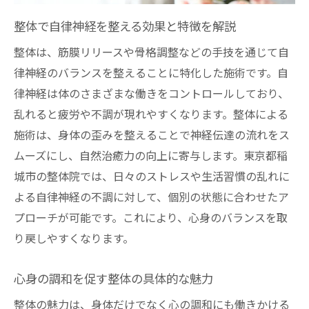
整体施術がストレス軽減に与える効果
整体で自律神経を整える効果と特徴を解説
自律神経を意識した整体の実践ポイント
整体アプローチによる睡眠の質向上の秘訣
整体は、筋膜リリースや骨格調整などの手技を通じて自
律神経のバランスを整えることに特化した施術です。自
心と体を結ぶ整体ケアのメリットに注目
律神経は体のさまざまな働きをコントロールしており、
整体で生活の質が変わる理由を紹介
乱れると疲労や不調が現れやすくなります。整体による
整体を通じて体調不良を改善する方法
施術は、身体の歪みを整えることで神経伝達の流れをス
整体で体調不良を軽減するための施術例
ムーズにし、自然治癒力の向上に寄与します。東京都稲
自律神経の乱れに整体が有効な理由
城市の整体院では、日々のストレスや生活習慣の乱れに
整体アプローチが慢性的な不調に効く仕組
よる自律神経の不調に対して、個別の状態に合わせたア
み
プローチが可能です。これにより、心身のバランスを取
整体施術後の体調変化と継続の重要性
り戻しやすくなります。
体調不良改善に必要な整体選びのコツ
心身の調和を促す整体の具体的な魅力
整体と日常生活の相乗効果を考える
整体の魅力は、身体だけでなく心の調和にも働きかける
自律神経の乱れに整体が有効なわけ