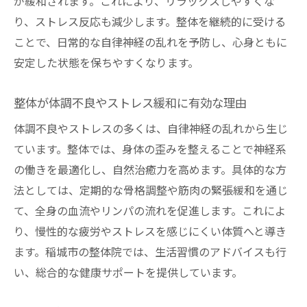
が緩和されます。これにより、リラックスしやすくな
生活習慣と整体によるセルフケア術
り、ストレス反応も減少します。整体を継続的に受ける
整体と日常生活を組み合わせたケア方法
ことで、日常的な自律神経の乱れを予防し、心身ともに
安定した状態を保ちやすくなります。
自律神経を整える生活習慣の改善ポイント
整体とセルフケアで健康維持を目指す
整体が体調不良やストレス緩和に有効な理由
整体的視点から見直すストレス対策習慣
体調不良やストレスの多くは、自律神経の乱れから生じ
自宅でできる整体的リラックス術の紹介
ています。整体では、身体の歪みを整えることで神経系
整体と生活習慣の相互作用を活用する
の働きを最適化し、自然治癒力を高めます。具体的な方
整体で自然治癒力を高めるコツ
法としては、定期的な骨格調整や筋肉の緊張緩和を通じ
整体で自然治癒力を引き出す考え方
て、全身の血流やリンパの流れを促進します。これによ
自律神経調整がもたらす回復力の向上
り、慢性的な疲労やストレスを感じにくい体質へと導き
整体による体の自己調整力アップ法
ます。稲城市の整体院では、生活習慣のアドバイスも行
い、総合的な健康サポートを提供しています。
整体習慣が健康維持に役立つ理由
整体を続けることで得られる変化とは