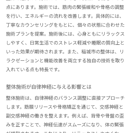
点にあります。施術では、筋肉の緊張緩和や骨格の調整
整体が自律神経の乱れを整える仕組み
を行い、エネルギーの流れを改善します。具体的には、
整体と自律神経失調症の関係を解説
丁寧なカウンセリングをもとに、個々の状態に合わせた
整体でストレス反応を軽減するメカニズム
施術プランを提案。施術後には、心身ともにリラックス
整体による自律神経調整の実際の流れ
しやすく、日常生活でのストレス軽減や睡眠の質向上と
自律神経を整えるための整体習慣とは
いった効果が期待されます。また、稲城市の整体は、リ
整体施術者が語る自律神経ケアの極意
ラクゼーションと機能改善を両立する独自の技術を取り
入れている点も特長です。
整体施術で実感するリラックス効果
整体で得られる深いリラックスの理由
整体施術が自律神経に与える影響とは
整体施術がもたらす自律神経の安定感
整体施術は、自律神経のバランス調整に直接アプローチ
リラックス効果を高める整体の受け方
します。筋膜リリースや骨格矯正を通じて、交感神経と
整体でストレスが和らぐメカニズム
副交感神経の働きを整えます。例えば、背骨や骨盤の歪
整体後に感じる心身の軽さと安らぎ
みを正すことで、神経伝達がスムーズになり、体の緊張
整体が生活に与える癒やしの役割