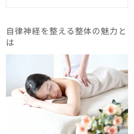
整体が体調不良やストレス緩和に有効な理
由
整体を受けて感じる体と心の変化について
自律神経を整える整体の魅力と
自律神経ケアに整体を選ぶべきポイント
は
東京都稲城市で整体が注目される理由
地域で整体が選ばれる背景と需要の高まり
忙しい日常に整体が役立つ理由と実例
整体による自律神経調整が注目される要因
稲城市の住民に合った整体の特徴を分析
整体施術が心身の不調ケアに役立つ理由
整体の普及がもたらす地域の健康意識変化
心身のバランスを保つ整体アプローチ
整体で心身のバランスを整える基本手法