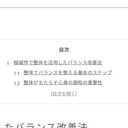
目次
稲城市で整体を活用したバランス改善法
整体でバランスを整える基本のステップ
整体がもたらす心身の調和の重要性
整体で実感する健康の変化とは
整体を通じた生活の質向上の秘訣
整体で得られるストレス軽減効果
整体を使った稲城市での健康維持法
したバランス改善法