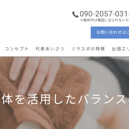
090-2057-031
※施術中は電話に出られないた
お問い合わせは
コンセプト
代表あいさつ
リラスポの特徴
出張エ
ーソナルケア
理学療法士
ン・コンディショニング
ぎっくり腰・重症腰痛
整体を活用したバランス
産後ケア × 美容姿勢
予防・メンテナンス
地域密着