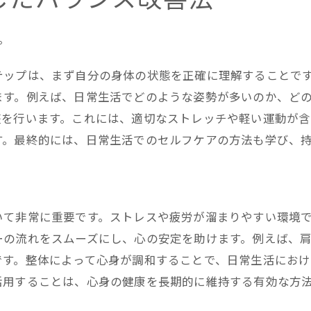
整体で心身のバランスを整える稲城市の魅力
整体が導く稲城市の健康ライフスタイル
プ
整体で体感する心地よさと活力
テップは、まず自分の身体の状態を正確に理解することで
整体を用いた心身のリフレッシュ法
ます。例えば、日常生活でどのような姿勢が多いのか、ど
整体で稲城市の魅力を再発見
整を行います。これには、適切なストレッチや軽い運動が含
整体によるストレス回避の重要性
す。最終的には、日常生活でのセルフケアの方法も学び、
整体が叶える健康的な日常生活
整体で学ぶ心と体のバランス改善
整体で心身の調和を学ぶ方法
いて非常に重要です。ストレスや疲労が溜まりやすい環境
整体の知識で生活を豊かに
ーの流れをスムーズにし、心の安定を助けます。例えば、
整体で得られる新しい健康観
です。整体によって心身が調和することで、日常生活にお
整体を学ぶことで得られる利点
活用することは、心身の健康を長期的に維持する有効な方
整体を活用した自己ケアの方法