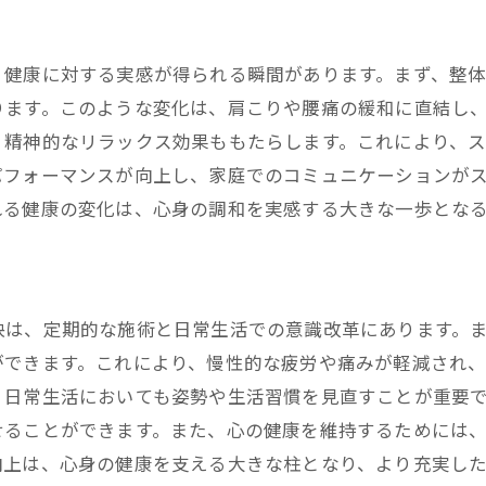
整体で心身のバランスを探る旅
稲城市の整体で健康的なバランスを実現
、健康に対する実感が得られる瞬間があります。まず、整
整体で手に入れる健康的なライフスタイル
ります。このような変化は、肩こりや腰痛の緩和に直結し
整体で健康を支える稲城市の魅力
、精神的なリラックス効果ももたらします。これにより、
パフォーマンスが向上し、家庭でのコミュニケーションが
整体で実現する新たな健康基準
れる健康の変化は、心身の調和を実感する大きな一歩とな
整体による心身の健康改善の効果
整体を活用した日々の健康管理
整体がもたらす健康の変化を感じて
整体を通じて稲城市で心地よいバランスを
訣は、定期的な施術と日常生活での意識改革にあります。
ができます。これにより、慢性的な疲労や痛みが軽減され
整体がもたらす心地よい変化
、日常生活においても姿勢や生活習慣を見直すことが重要
整体を通して心身の調和を再確認
せることができます。また、心の健康を維持するためには
整体で感じる快適な生活の実現
向上は、心身の健康を支える大きな柱となり、より充実し
整体で心身のバランスを整える秘訣