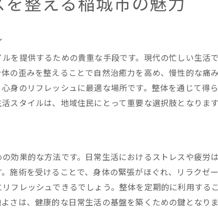
スを整える稲城市の魅力
整体による稲城市での健康改善効果
整体で心身を安定させる重要性
整体がもたらす心身の調和と安定
ル
整体で実現する稲城市の日常健康
イルを提供するための貴重な手段です。現代の忙しい生活
整体で稲城市の健康バランスを再発見
身体の歪みを整えることで自然治癒力を高め、慢性的な痛
整体が提供する健康バランスの再発見
、心身のリフレッシュに最適な場所です。整体を通じて得
生活スタイルは、地域住民にとって重要な選択肢となりま
整体で稲城市の健康の新たな視点を得る
整体による健康バランスの向上
整体で再認識する健康の重要性
整体で見つける新しい健康の形
めの効果的な方法です。日常生活におけるストレスや疲労
整体を通じて健康バランスを向上させる
す。施術を受けることで、身体の緊張がほぐれ、リラクゼ
にリフレッシュできるでしょう。整体を定期的に利用する
地よさは、健康的な日常生活の基盤を築くための鍵となり