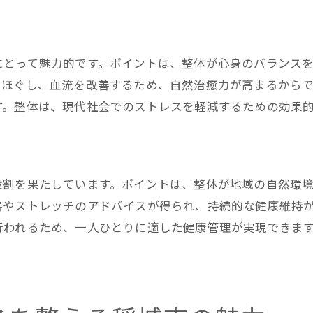
整体での心地よさを日常に取り入れる
整体で得る心身のリフレッシュ効果
にとって魅力的です。ポイントは、整体が心身のバランス
整体の力でバランスを整える方法
をほぐし、血流を改善するため、自然治癒力が高まるから
整体でバランスを保つための重要ポイント
す。整体は、現代社会でのストレスを軽減するための効果
整体を活用した心身の調和技術
整体で得られる持続的な健康効果
整体で実現するバランスの変化
役割を果たしています。ポイントは、整体が地域の自然環
整体を用いたバランス改善のステップ
善やストレッチのアドバイスが得られ、持続的な健康維持
整体が導く心身の健康革命
行われるため、一人ひとりに適した健康管理が実現できま
稲城市で整体による心身の安定を目指す
整体で稲城市の健康を支える理由
整体で心身の安定を手に入れる方法