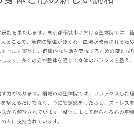
整体を通じて稲城市で心身のリラクゼーションを体験し
整体で得る深いリラックス効果
ストレス解消に役立つ整体の実践
な役割を果たします。東京都稲城市における整体院では、
日常の疲れを癒す整体の役割
整えることで、筋肉の緊張がほぐれ、血流が改善されるた
整体で心の疲れを癒すポイント
ス向上にも寄与し、健康的な生活を実現するための鍵とな
リラクゼーションを促進する整体の技術
トします。多くの方が整体を通じて身体のバランスを整え
整体によりリフレッシュした自分を発見
整体の魅力を体感する稲城市の癒し空間
整体院での心地よい施術体験
出す力があります。稲城市の整体院では、リラックスした
静かな環境で受ける整体の魅力
みを整えるだけでなく、心に安定感をもたらし、ストレス
整体から生まれる心身の解放感
レスから解放されています。整体によって得られる心の平
訪れるたびに癒される整体の空間
くの人に支持されています。
整体による身体のケアと心の癒し