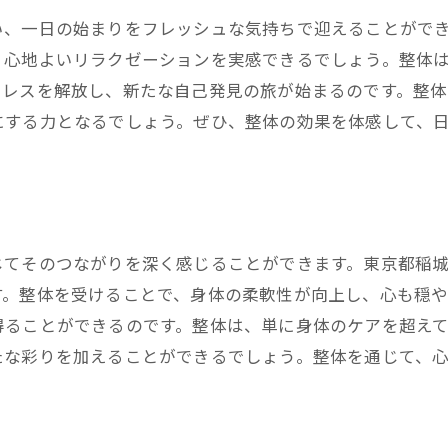
い、一日の始まりをフレッシュな気持ちで迎えることがで
整体で心の穏やかさを取り戻す
、心地よいリラクゼーションを実感できるでしょう。整体
心のストレスを飛ばす整体アプローチ
トレスを解放し、新たな自己発見の旅が始まるのです。整
稲城市で整体を通じて新たな自分と出会う
にする力となるでしょう。ぜひ、整体の効果を体感して、
整体で気づく新しい自分の姿
施術を通じて得る自己発見
整体で心身のポジティブチェンジ
整体を機に始まる自己改革
じてそのつながりを深く感じることができます。東京都稲
心と身体の調和を実感する整体経験
す。整体を受けることで、身体の柔軟性が向上し、心も穏や
整体で自己成長を促すプロセス
得ることができるのです。整体は、単に身体のケアを超え
整体による深いリラクゼーションを稲城市で体験しよう
たな彩りを加えることができるでしょう。整体を通じて、
整体により深まるリラックス感
身体の緊張を解きほぐす整体の技