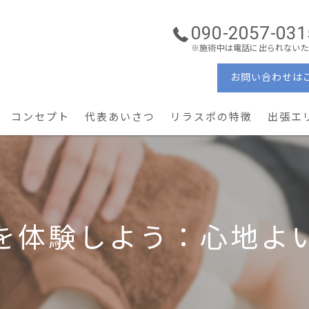
090-2057-031
※施術中は電話に出られないた
お問い合わせは
コンセプト
代表あいさつ
リラスポの特徴
出張エ
ーソナルケア
理学療法士
ン・コンディショニング
ぎっくり腰・重症腰痛
を体験しよう：心地よ
産後ケア × 美容姿勢
予防・メンテナンス
地域密着