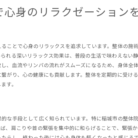
整体で得る深い安らぎの時間
で心身のリラクゼーション
心の安定をサポートする整体
整体で迎える心身のリセットタイム
深いリラクゼーションを求める整体施術
稲城市の静けさと整体が織りなす心と身体の癒し
えることで心身のリラックスを追求しています。整体の施
静かな環境での整体がもたらす効果
得られる深いリラックス効果は、普段の生活で味わえない
放し、血流やリンパの流れがスムーズになるため、身体全
心と身体を癒す整体の相乗効果
に繋がり、心の健康にも貢献します。整体を定期的に受け
整体と自然環境の調和がもたらす癒し
します。
稲城市の静寂に包まれる整体体験
心地よい静けさが引き出す整体の真価
整体と稲城市の自然が織りなすハーモニー
果的な手段として広く知られています。特に稲城市の整体
えば、肩こりや首の緊張を集中的に和らげることで、緊張か
もたらし、終わった後には心も身体も軽くなったと感じる