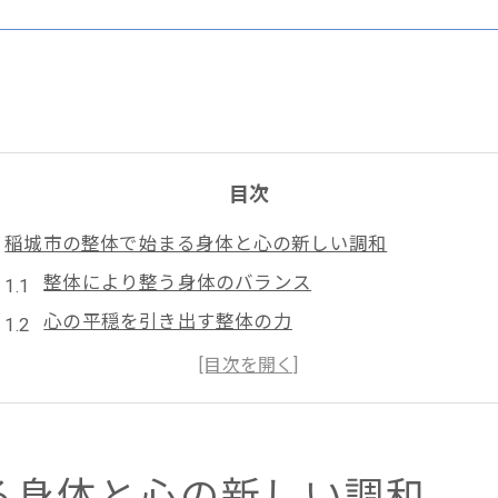
目次
稲城市の整体で始まる身体と心の新しい調和
整体により整う身体のバランス
心の平穏を引き出す整体の力
整体から得られる精神的な安定感
身体の歪みを整え安心感を得る
整体で迎える新たな一日の始まり
心と身体のつながりを感じる整体
る身体と心の新しい調和