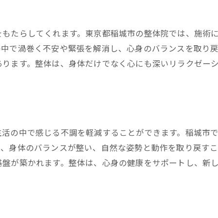
地域に根ざした整体の特色
稲城市の整体院で感じる心地よい癒しの瞬間
をもたらしてくれます。東京都稲城市の整体院では、施術
整体施術中に味わう心地よさ
の中で渦巻く不安や緊張を解消し、心身のバランスを取り
施術後に実感する身体の軽さ
あります。整体は、身体だけでなく心にも深いリラクゼー
整体で得られる心の安らぎ
整体院でのリラックスタイム
施術者の手技による癒しの効果
心地よい整体がもたらす幸福感
生活の中で感じる不調を軽減することができます。稲城市
整体で心のストレスを解放する稲城市のヒーリングスポ
り、身体のバランスが整い、自然な姿勢と動作を取り戻すこ
基盤が築かれます。整体は、心身の健康をサポートし、新
整体で心の緊張をほぐす方法
日常のプレッシャーから解放される整体
整体を通じた心のデトックス
心の負担を軽減する整体テクニック