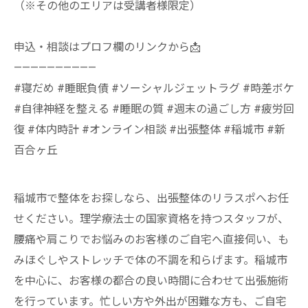
（※その他のエリアは受講者様限定）
申込・相談はプロフ欄のリンクから📩
——————————
#寝だめ #睡眠負債 #ソーシャルジェットラグ #時差ボケ
#自律神経を整える #睡眠の質 #週末の過ごし方 #疲労回
復 #体内時計 #オンライン相談 #出張整体 #稲城市 #新
百合ヶ丘
稲城市で整体をお探しなら、出張整体のリラスポへお任
せください。理学療法士の国家資格を持つスタッフが、
腰痛や肩こりでお悩みのお客様のご自宅へ直接伺い、も
みほぐしやストレッチで体の不調を和らげます。稲城市
を中心に、お客様の都合の良い時間に合わせて出張施術
を行っています。忙しい方や外出が困難な方も、ご自宅