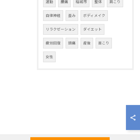
運動
腰痛
稲城市
整体
肩こり
自律神経
歪み
ボディメイク
リラクゼーション
ダイエット
疲労回復
頭痛
産後
首こり
女性