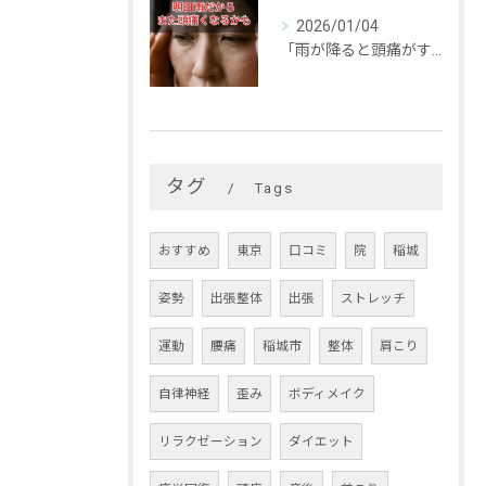
2026/01/04
「雨が降ると頭痛がする…」
タグ
Tags
おすすめ
東京
口コミ
院
稲城
姿勢
出張整体
出張
ストレッチ
運動
腰痛
稲城市
整体
肩こり
自律神経
歪み
ボディメイク
リラクゼーション
ダイエット