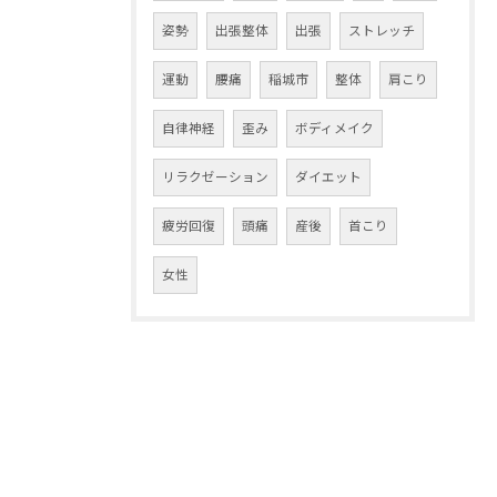
姿勢
出張整体
出張
ストレッチ
運動
腰痛
稲城市
整体
肩こり
自律神経
歪み
ボディメイク
リラクゼーション
ダイエット
疲労回復
頭痛
産後
首こり
女性