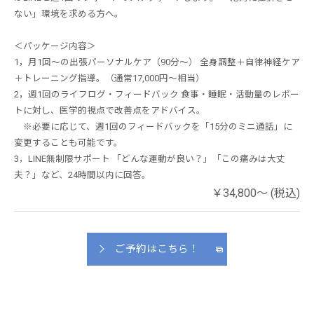
ない」環境を求める方へ。
＜パッケージ内容＞
1，月1回～の出張パーソナルケア（90分～） 全身調整＋自律神経ケア
＋トレーニング指導。（通常17,000円～相当）
2，週1回のライフログ・フィードバック 食事・睡眠・活動量のレポー
トに対し、医学的視点で改善点をアドバイス。
※必要に応じて、週1回のフィードバックを「15分のミニ通話」に
変更することも可能です。
3，LINE無制限サポート 「どんな運動が良い？」「この痛みは大丈
夫？」など、24時間以内に回答。
￥34,800～ (税込)
ご予約はこちら！