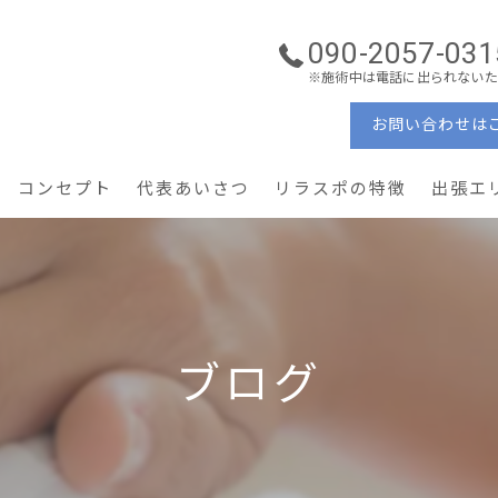
090-2057-031
※施術中は電話に出られないた
お問い合わせは
コンセプト
代表あいさつ
リラスポの特徴
出張エ
ーソナルケア
理学療法士
ン・コンディショニング
ぎっくり腰・重症腰痛
ブログ
産後ケア × 美容姿勢
予防・メンテナンス
地域密着